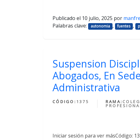
Publicado el
10 julio, 2025
por
manfr
Palabras clave:
,
,
autonomia
fuentes
p
Suspension Discipl
Abogados, En Sede
Administrativa
CÓDIGO:
1375
RAMA:
COLEG
PROFESIONA
Iniciar sesión para ver másCódigo: 1