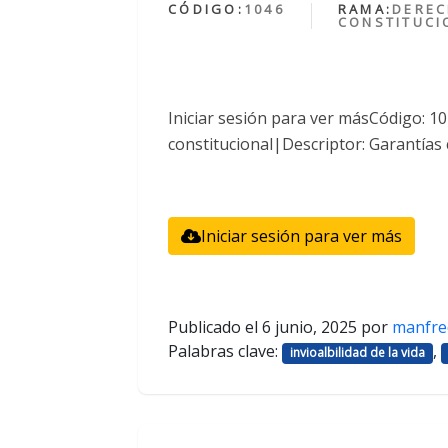
CÓDIGO:
1046
RAMA:
DERE
CONSTITUCI
Iniciar sesión para ver másCódigo: 
constitucional|Descriptor: Garantías 
Iniciar sesión para ver más
Publicado el
6 junio, 2025
por
manfre
Palabras clave:
,
invioalbilidad de la vida