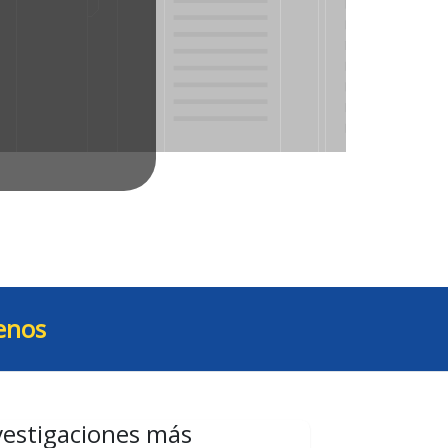
enos
vestigaciones más