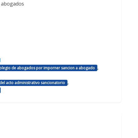
e abogados
d
,
 colegio de abogados por imporner sancion a abogado
,
el acto administrativo sancionatorio