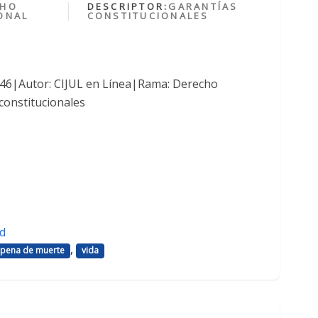
CHO
DESCRIPTOR:
GARANTÍAS
ONAL
CONSTITUCIONALES
1046|Autor: CIJUL en Línea|Rama: Derecho
constitucionales
d
,
pena de muerte
vida