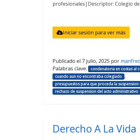
profesionales|Descriptor: Colegio d
Iniciar sesión para ver más
Publicado el
7 julio, 2025
por
manfre
Palabras clave:
condenatoria en costas al
,
cuando aun no encontraba colegiado
presupuestos para que proceda la suspension d
rechazo de suspension del acto administrativo
Derecho A La Vida