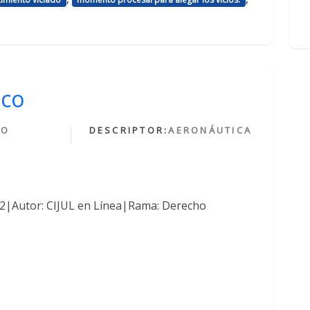
ico
HO
DESCRIPTOR:
AERONÁUTICA
O
762|Autor: CIJUL en Línea|Rama: Derecho