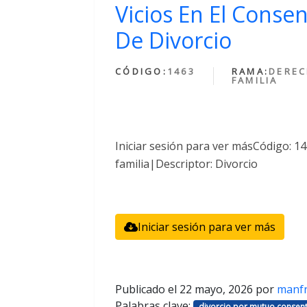
Vicios En El Conse
De Divorcio
CÓDIGO:
1463
RAMA:
DEREC
FAMILIA
Iniciar sesión para ver másCódigo: 
familia|Descriptor: Divorcio
Iniciar sesión para ver más
Publicado el
22 mayo, 2026
por
manf
Palabras clave:
divorcio por mutuo consent