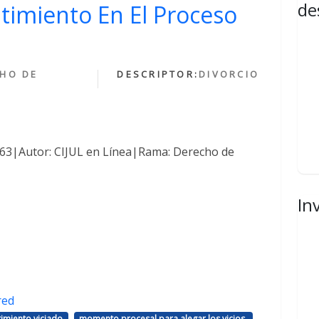
de
ntimiento En El Proceso
HO DE
DESCRIPTOR:
DIVORCIO
1463|Autor: CIJUL en Línea|Rama: Derecho de
In
red
,
,
imiento viciado
momento procesal para alegar los vicios.