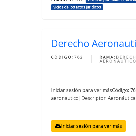
vicios de los actos juridicos
Derecho Aeronaut
CÓDIGO:
762
RAMA:
DEREC
AERONAUTIC
Iniciar sesión para ver másCódigo: 
aeronautico|Descriptor: Aeronáutica
Iniciar sesión para ver más