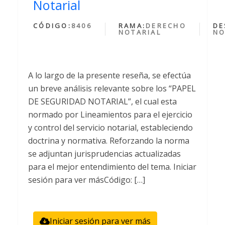
Notarial
CÓDIGO:
8406
RAMA:
DERECHO
DE
NOTARIAL
NO
A lo largo de la presente reseña, se efectúa
un breve análisis relevante sobre los “PAPEL
DE SEGURIDAD NOTARIAL”, el cual esta
normado por Lineamientos para el ejercicio
y control del servicio notarial, estableciendo
doctrina y normativa. Reforzando la norma
se adjuntan jurisprudencias actualizadas
para el mejor entendimiento del tema. Iniciar
sesión para ver másCódigo: […]
Iniciar sesión para ver más