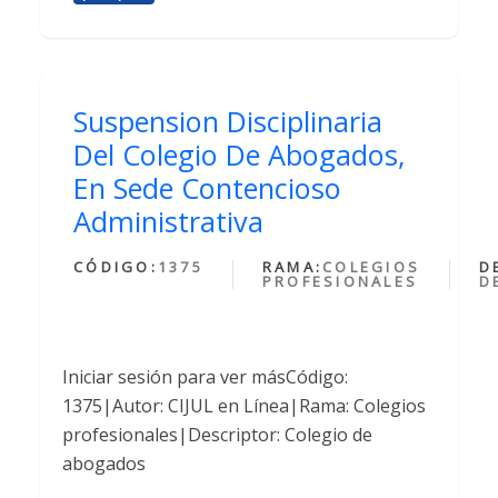
Suspension Disciplinaria
Del Colegio De Abogados,
En Sede Contencioso
Administrativa
CÓDIGO:
1375
RAMA:
COLEGIOS
D
PROFESIONALES
D
Iniciar sesión para ver másCódigo:
1375|Autor: CIJUL en Línea|Rama: Colegios
profesionales|Descriptor: Colegio de
abogados