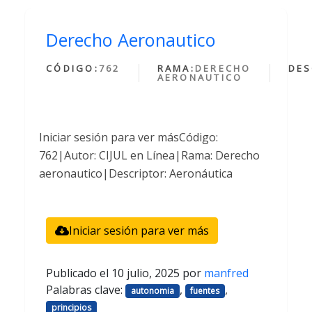
Derecho Aeronautico
CÓDIGO:
762
RAMA:
DERECHO
DES
AERONAUTICO
Iniciar sesión para ver másCódigo:
762|Autor: CIJUL en Línea|Rama: Derecho
aeronautico|Descriptor: Aeronáutica
Iniciar sesión para ver más
Publicado el
10 julio, 2025
por
manfred
Palabras clave:
,
,
autonomia
fuentes
principios