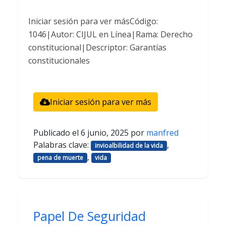
Iniciar sesión para ver másCódigo:
1046|Autor: CIJUL en Línea|Rama: Derecho
constitucional|Descriptor: Garantías
constitucionales
Iniciar sesión para ver más
Publicado el
6 junio, 2025
por
manfred
Palabras clave:
,
invioalbilidad de la vida
,
pena de muerte
vida
Papel De Seguridad