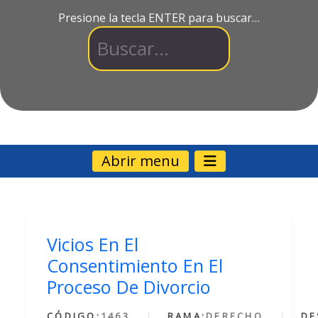
Presione la tecla ENTER para buscar…
Abrir menu
Vicios En El
Consentimiento En El
Proceso De Divorcio
CÓDIGO:
1463
RAMA:
DERECHO
DE