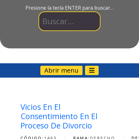
Presione la tecla ENTER para buscar…
Abrir menu
Vicios En El
Consentimiento En El
Proceso De Divorcio
CÓDIGO:
1463
RAMA:
DERECHO
DE