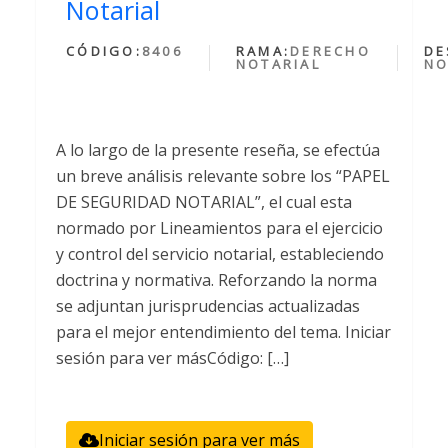
Notarial
CÓDIGO:
8406
RAMA:
DERECHO
DE
NOTARIAL
NO
A lo largo de la presente reseña, se efectúa
un breve análisis relevante sobre los “PAPEL
DE SEGURIDAD NOTARIAL”, el cual esta
normado por Lineamientos para el ejercicio
y control del servicio notarial, estableciendo
doctrina y normativa. Reforzando la norma
se adjuntan jurisprudencias actualizadas
para el mejor entendimiento del tema. Iniciar
sesión para ver másCódigo: […]
Iniciar sesión para ver más