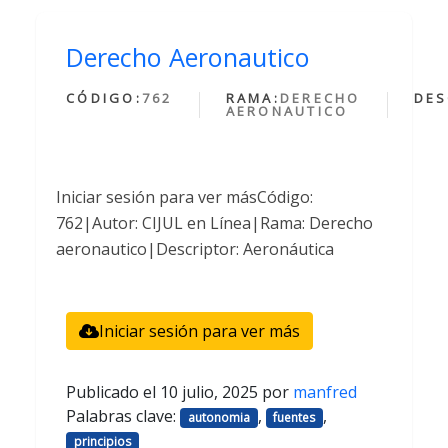
Derecho Aeronautico
CÓDIGO:
762
RAMA:
DERECHO
DES
AERONAUTICO
Iniciar sesión para ver másCódigo:
762|Autor: CIJUL en Línea|Rama: Derecho
aeronautico|Descriptor: Aeronáutica
Iniciar sesión para ver más
Publicado el
10 julio, 2025
por
manfred
Palabras clave:
,
,
autonomia
fuentes
principios