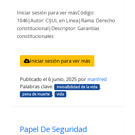
Iniciar sesión para ver másCódigo:
1046|Autor: CIJUL en Línea|Rama: Derecho
constitucional|Descriptor: Garantías
constitucionales
Iniciar sesión para ver más
Publicado el
6 junio, 2025
por
manfred
Palabras clave:
,
invioalbilidad de la vida
,
pena de muerte
vida
Papel De Seguridad