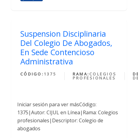
Suspension Disciplinaria
Del Colegio De Abogados,
En Sede Contencioso
Administrativa
CÓDIGO:
1375
RAMA:
COLEGIOS
D
PROFESIONALES
D
Iniciar sesión para ver másCódigo:
1375|Autor: CIJUL en Línea|Rama: Colegios
profesionales|Descriptor: Colegio de
abogados