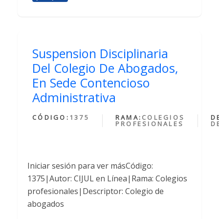
Suspension Disciplinaria
Del Colegio De Abogados,
En Sede Contencioso
Administrativa
CÓDIGO:
1375
RAMA:
COLEGIOS
D
PROFESIONALES
D
Iniciar sesión para ver másCódigo:
1375|Autor: CIJUL en Línea|Rama: Colegios
profesionales|Descriptor: Colegio de
abogados