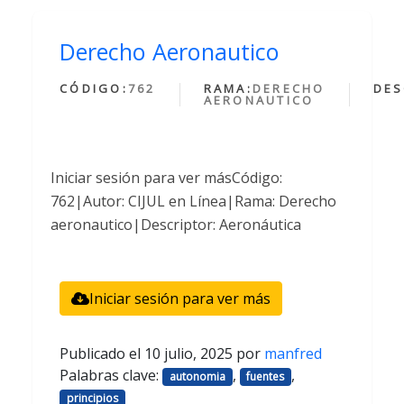
Derecho Aeronautico
CÓDIGO:
762
RAMA:
DERECHO
DES
AERONAUTICO
Iniciar sesión para ver másCódigo:
762|Autor: CIJUL en Línea|Rama: Derecho
aeronautico|Descriptor: Aeronáutica
Iniciar sesión para ver más
Publicado el
10 julio, 2025
por
manfred
Palabras clave:
,
,
autonomia
fuentes
principios