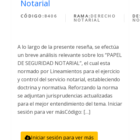
Notarial
CÓDIGO:
8406
RAMA:
DERECHO
DE
NOTARIAL
NO
A lo largo de la presente reseña, se efectúa
un breve análisis relevante sobre los “PAPEL
DE SEGURIDAD NOTARIAL”, el cual esta
normado por Lineamientos para el ejercicio
y control del servicio notarial, estableciendo
doctrina y normativa. Reforzando la norma
se adjuntan jurisprudencias actualizadas
para el mejor entendimiento del tema. Iniciar
sesión para ver másCódigo: […]
Iniciar sesión para ver más