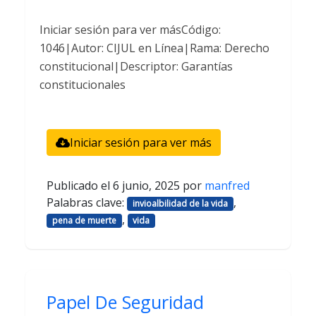
Iniciar sesión para ver másCódigo:
1046|Autor: CIJUL en Línea|Rama: Derecho
constitucional|Descriptor: Garantías
constitucionales
Iniciar sesión para ver más
Publicado el
6 junio, 2025
por
manfred
Palabras clave:
,
invioalbilidad de la vida
,
pena de muerte
vida
Papel De Seguridad