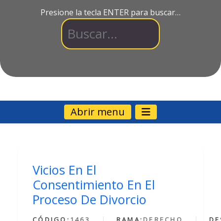
Presione la tecla ENTER para buscar…
Abrir menu
Vicios En El
Consentimiento En El
Proceso De Divorcio
CÓDIGO:
1463
RAMA:
DERECHO
DE