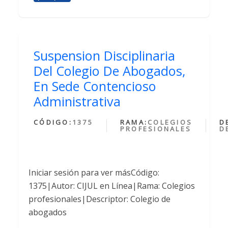
Suspension Disciplinaria
Del Colegio De Abogados,
En Sede Contencioso
Administrativa
CÓDIGO:
1375
RAMA:
COLEGIOS
D
PROFESIONALES
D
Iniciar sesión para ver másCódigo:
1375|Autor: CIJUL en Línea|Rama: Colegios
profesionales|Descriptor: Colegio de
abogados