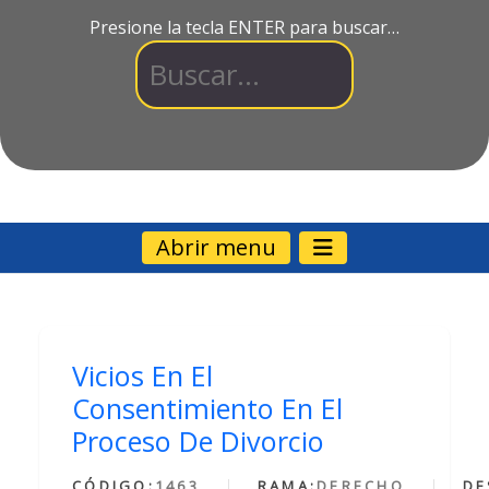
Presione la tecla ENTER para buscar…
Abrir menu
Vicios En El
Consentimiento En El
Proceso De Divorcio
CÓDIGO:
1463
RAMA:
DERECHO
DE