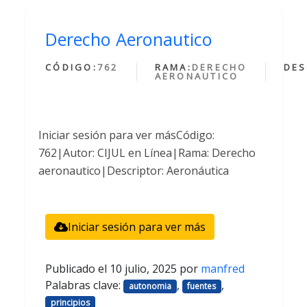
Derecho Aeronautico
CÓDIGO:
762
RAMA:
DERECHO
DES
AERONAUTICO
Iniciar sesión para ver másCódigo:
762|Autor: CIJUL en Línea|Rama: Derecho
aeronautico|Descriptor: Aeronáutica
Iniciar sesión para ver más
Publicado el
10 julio, 2025
por
manfred
Palabras clave:
,
,
autonomia
fuentes
principios