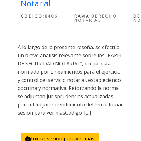
Notarial
CÓDIGO:
8406
RAMA:
DERECHO
DE
NOTARIAL
NO
A lo largo de la presente reseña, se efectúa
un breve análisis relevante sobre los “PAPEL
DE SEGURIDAD NOTARIAL”, el cual esta
normado por Lineamientos para el ejercicio
y control del servicio notarial, estableciendo
doctrina y normativa. Reforzando la norma
se adjuntan jurisprudencias actualizadas
para el mejor entendimiento del tema. Iniciar
sesión para ver másCódigo: […]
Iniciar sesión para ver más