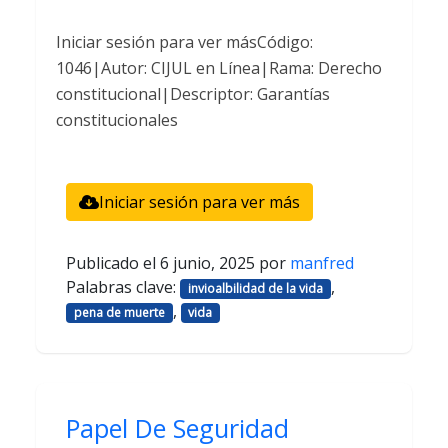
Iniciar sesión para ver másCódigo:
1046|Autor: CIJUL en Línea|Rama: Derecho
constitucional|Descriptor: Garantías
constitucionales
Iniciar sesión para ver más
Publicado el
6 junio, 2025
por
manfred
Palabras clave:
,
invioalbilidad de la vida
,
pena de muerte
vida
Papel De Seguridad