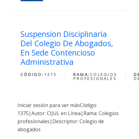
Suspension Disciplinaria
Del Colegio De Abogados,
En Sede Contencioso
Administrativa
CÓDIGO:
1375
RAMA:
COLEGIOS
D
PROFESIONALES
D
Iniciar sesión para ver másCódigo:
1375|Autor: CIJUL en Línea|Rama: Colegios
profesionales|Descriptor: Colegio de
abogados