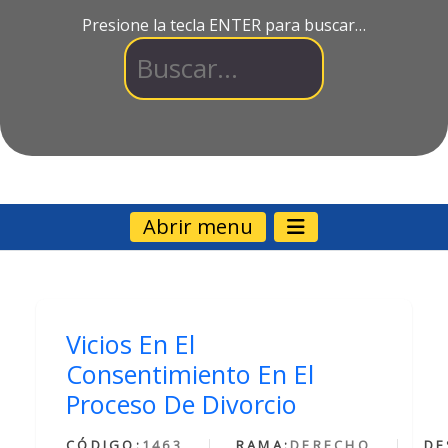
Presione la tecla ENTER para buscar…
Abrir menu
Vicios En El
Consentimiento En El
Proceso De Divorcio
CÓDIGO:
1463
RAMA:
DERECHO
DE