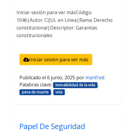
Iniciar sesión para ver másCódigo:
1046|Autor: CIJUL en Línea|Rama: Derecho
constitucional|Descriptor: Garantías
constitucionales
Iniciar sesión para ver más
Publicado el
6 junio, 2025
por
manfred
Palabras clave:
,
invioalbilidad de la vida
,
pena de muerte
vida
Papel De Seguridad