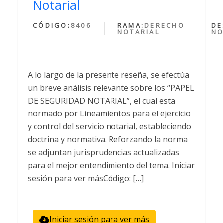
Notarial
CÓDIGO:
8406
RAMA:
DERECHO
DE
NOTARIAL
NO
A lo largo de la presente reseña, se efectúa
un breve análisis relevante sobre los “PAPEL
DE SEGURIDAD NOTARIAL”, el cual esta
normado por Lineamientos para el ejercicio
y control del servicio notarial, estableciendo
doctrina y normativa. Reforzando la norma
se adjuntan jurisprudencias actualizadas
para el mejor entendimiento del tema. Iniciar
sesión para ver másCódigo: […]
Iniciar sesión para ver más