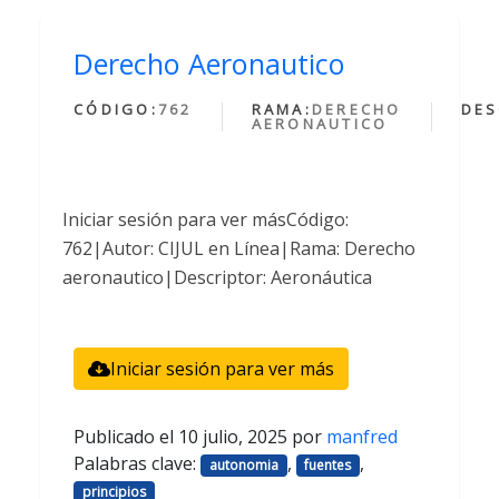
Derecho Aeronautico
CÓDIGO:
762
RAMA:
DERECHO
DES
AERONAUTICO
Iniciar sesión para ver másCódigo:
762|Autor: CIJUL en Línea|Rama: Derecho
aeronautico|Descriptor: Aeronáutica
Iniciar sesión para ver más
Publicado el
10 julio, 2025
por
manfred
Palabras clave:
,
,
autonomia
fuentes
principios