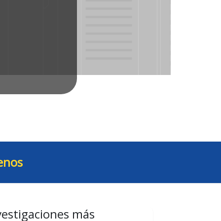
enos
vestigaciones más