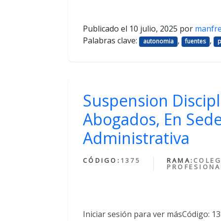
Publicado el
10 julio, 2025
por
manfr
Palabras clave:
,
,
autonomia
fuentes
p
Suspension Discipl
Abogados, En Sede
Administrativa
CÓDIGO:
1375
RAMA:
COLEG
PROFESIONA
Iniciar sesión para ver másCódigo: 1