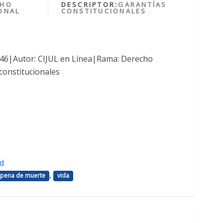
CHO
DESCRIPTOR:
GARANTÍAS
ONAL
CONSTITUCIONALES
1046|Autor: CIJUL en Línea|Rama: Derecho
constitucionales
d
,
pena de muerte
vida