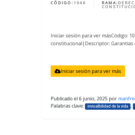
CÓDIGO:
1046
RAMA:
DERE
CONSTITUCI
Iniciar sesión para ver másCódigo: 
constitucional|Descriptor: Garantías 
Iniciar sesión para ver más
Publicado el
6 junio, 2025
por
manfre
Palabras clave:
,
invioalbilidad de la vida