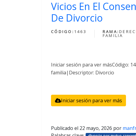
Vicios En El Conse
De Divorcio
CÓDIGO:
1463
RAMA:
DEREC
FAMILIA
Iniciar sesión para ver másCódigo: 
familia|Descriptor: Divorcio
Iniciar sesión para ver más
Publicado el
22 mayo, 2026
por
manf
Palabras clave:
divorcio por mutuo consent