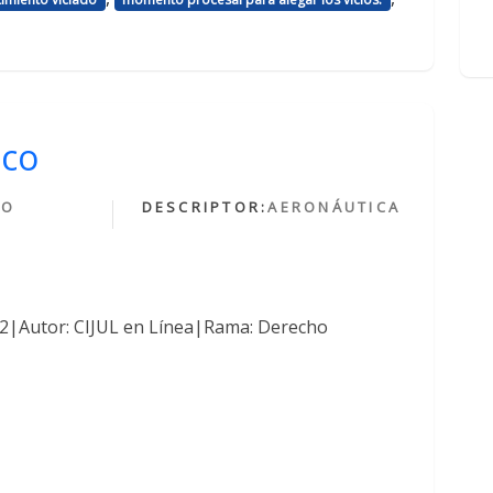
ico
HO
DESCRIPTOR:
AERONÁUTICA
O
762|Autor: CIJUL en Línea|Rama: Derecho