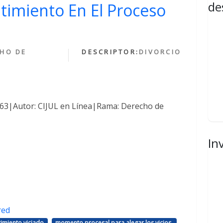
de
ntimiento En El Proceso
HO DE
DESCRIPTOR:
DIVORCIO
1463|Autor: CIJUL en Línea|Rama: Derecho de
In
red
,
,
imiento viciado
momento procesal para alegar los vicios.