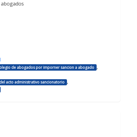
e abogados
d
,
 colegio de abogados por imporner sancion a abogado
,
el acto administrativo sancionatorio