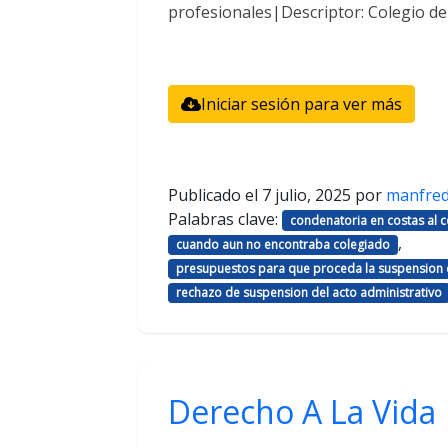
profesionales|Descriptor: Colegio d
Iniciar sesión para ver más
Publicado el
7 julio, 2025
por
manfre
Palabras clave:
condenatoria en costas al
,
cuando aun no encontraba colegiado
presupuestos para que proceda la suspension d
rechazo de suspension del acto administrativo
Derecho A La Vida