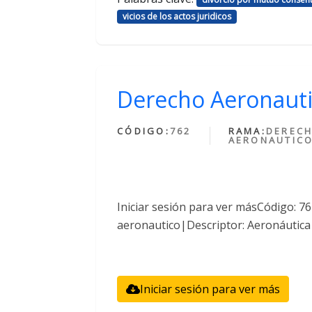
vicios de los actos juridicos
Derecho Aeronaut
CÓDIGO:
762
RAMA:
DEREC
AERONAUTIC
Iniciar sesión para ver másCódigo: 
aeronautico|Descriptor: Aeronáutica
Iniciar sesión para ver más