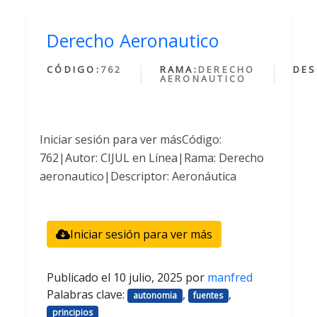
Derecho Aeronautico
CÓDIGO:
762
RAMA:
DERECHO
DES
AERONAUTICO
Iniciar sesión para ver másCódigo:
762|Autor: CIJUL en Línea|Rama: Derecho
aeronautico|Descriptor: Aeronáutica
Iniciar sesión para ver más
Publicado el
10 julio, 2025
por
manfred
Palabras clave:
,
,
autonomia
fuentes
principios