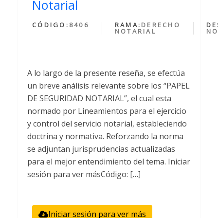
Notarial
CÓDIGO:
8406
RAMA:
DERECHO
DE
NOTARIAL
NO
A lo largo de la presente reseña, se efectúa
un breve análisis relevante sobre los “PAPEL
DE SEGURIDAD NOTARIAL”, el cual esta
normado por Lineamientos para el ejercicio
y control del servicio notarial, estableciendo
doctrina y normativa. Reforzando la norma
se adjuntan jurisprudencias actualizadas
para el mejor entendimiento del tema. Iniciar
sesión para ver másCódigo: […]
Iniciar sesión para ver más