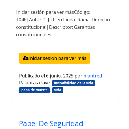
Iniciar sesión para ver másCódigo:
1046|Autor: CIJUL en Línea|Rama: Derecho
constitucional|Descriptor: Garantías
constitucionales
Iniciar sesión para ver más
Publicado el
6 junio, 2025
por
manfred
Palabras clave:
,
invioalbilidad de la vida
,
pena de muerte
vida
Papel De Seguridad