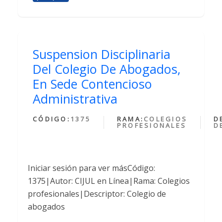
Suspension Disciplinaria
Del Colegio De Abogados,
En Sede Contencioso
Administrativa
CÓDIGO:
1375
RAMA:
COLEGIOS
D
PROFESIONALES
D
Iniciar sesión para ver másCódigo:
1375|Autor: CIJUL en Línea|Rama: Colegios
profesionales|Descriptor: Colegio de
abogados