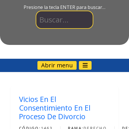
Presione la tecla ENTER para buscar…
Abrir menu
Vicios En El
Consentimiento En El
Proceso De Divorcio
CÓDIGO:
1463
RAMA:
DERECHO
DE