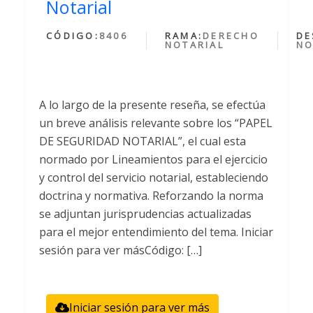
Notarial
CÓDIGO:
8406
RAMA:
DERECHO
DE
NOTARIAL
NO
A lo largo de la presente reseña, se efectúa
un breve análisis relevante sobre los “PAPEL
DE SEGURIDAD NOTARIAL”, el cual esta
normado por Lineamientos para el ejercicio
y control del servicio notarial, estableciendo
doctrina y normativa. Reforzando la norma
se adjuntan jurisprudencias actualizadas
para el mejor entendimiento del tema. Iniciar
sesión para ver másCódigo: […]
Iniciar sesión para ver más