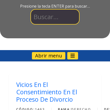
Presione la tecla ENTER para buscar…
Abrir menu
Vicios En El
Consentimiento En El
Proceso De Divorcio
CÓDIGO:
1463
RAMA:
DERECHO
DE