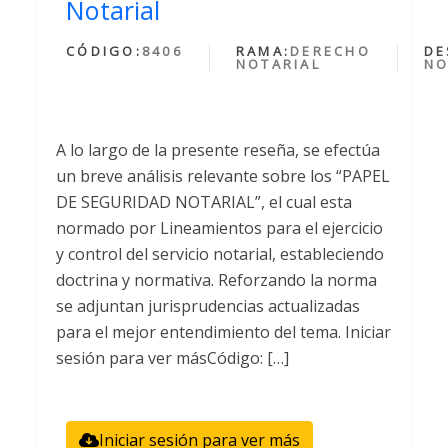
Notarial
CÓDIGO:
8406
RAMA:
DERECHO
DE
NOTARIAL
NO
A lo largo de la presente reseña, se efectúa
un breve análisis relevante sobre los “PAPEL
DE SEGURIDAD NOTARIAL”, el cual esta
normado por Lineamientos para el ejercicio
y control del servicio notarial, estableciendo
doctrina y normativa. Reforzando la norma
se adjuntan jurisprudencias actualizadas
para el mejor entendimiento del tema. Iniciar
sesión para ver másCódigo: […]
Iniciar sesión para ver más