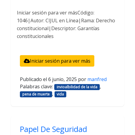
Iniciar sesión para ver másCódigo:
1046|Autor: CIJUL en Línea|Rama: Derecho
constitucional|Descriptor: Garantías
constitucionales
Iniciar sesión para ver más
Publicado el
6 junio, 2025
por
manfred
Palabras clave:
,
invioalbilidad de la vida
,
pena de muerte
vida
Papel De Seguridad