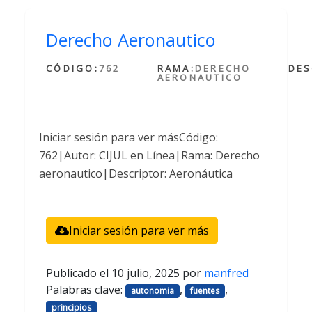
Derecho Aeronautico
CÓDIGO:
762
RAMA:
DERECHO
DES
AERONAUTICO
Iniciar sesión para ver másCódigo:
762|Autor: CIJUL en Línea|Rama: Derecho
aeronautico|Descriptor: Aeronáutica
Iniciar sesión para ver más
Publicado el
10 julio, 2025
por
manfred
Palabras clave:
,
,
autonomia
fuentes
principios