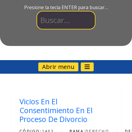
Presione la tecla ENTER para buscar…
Abrir menu
Vicios En El
Consentimiento En El
Proceso De Divorcio
CÓDIGO:
1463
RAMA:
DERECHO
DE