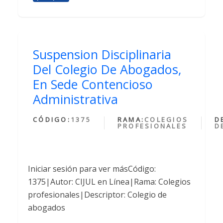
Suspension Disciplinaria
Del Colegio De Abogados,
En Sede Contencioso
Administrativa
CÓDIGO:
1375
RAMA:
COLEGIOS
D
PROFESIONALES
D
Iniciar sesión para ver másCódigo:
1375|Autor: CIJUL en Línea|Rama: Colegios
profesionales|Descriptor: Colegio de
abogados