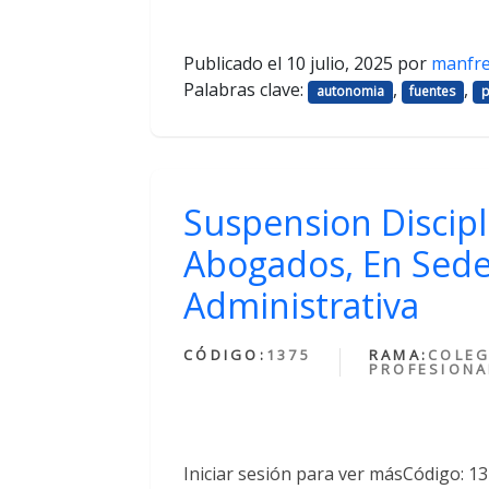
Publicado el
10 julio, 2025
por
manfr
Palabras clave:
,
,
autonomia
fuentes
p
Suspension Discipl
Abogados, En Sede
Administrativa
CÓDIGO:
1375
RAMA:
COLEG
PROFESIONA
Iniciar sesión para ver másCódigo: 1