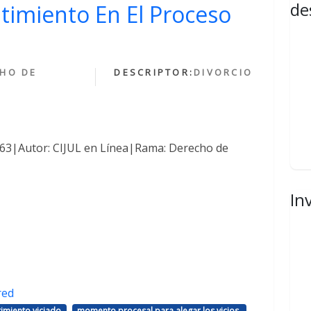
de
ntimiento En El Proceso
HO DE
DESCRIPTOR:
DIVORCIO
1463|Autor: CIJUL en Línea|Rama: Derecho de
In
red
,
,
imiento viciado
momento procesal para alegar los vicios.