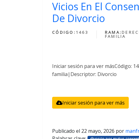
Vicios En El Conse
De Divorcio
CÓDIGO:
1463
RAMA:
DEREC
FAMILIA
Iniciar sesión para ver másCódigo: 
familia|Descriptor: Divorcio
Iniciar sesión para ver más
Publicado el
22 mayo, 2026
por
manf
Palabras clave:
divorcio por mutuo consent