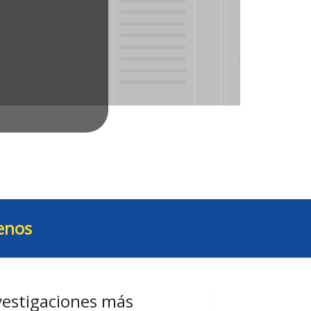
enos
vestigaciones más