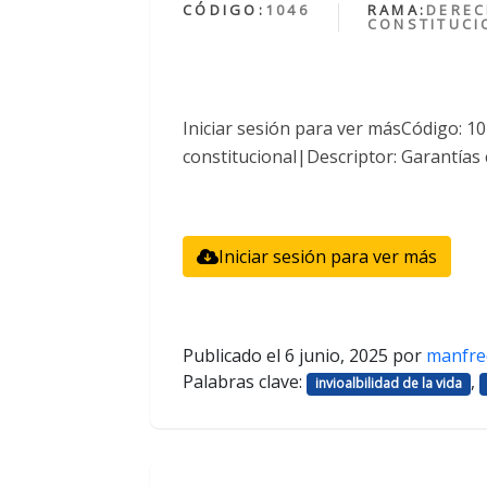
CÓDIGO:
1046
RAMA:
DERE
CONSTITUCI
Iniciar sesión para ver másCódigo: 
constitucional|Descriptor: Garantías 
Iniciar sesión para ver más
Publicado el
6 junio, 2025
por
manfre
Palabras clave:
,
invioalbilidad de la vida