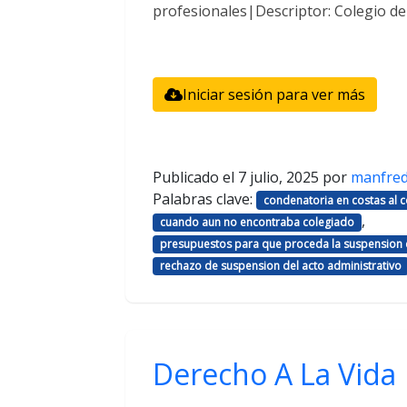
profesionales|Descriptor: Colegio d
Iniciar sesión para ver más
Publicado el
7 julio, 2025
por
manfre
Palabras clave:
condenatoria en costas al
,
cuando aun no encontraba colegiado
presupuestos para que proceda la suspension d
rechazo de suspension del acto administrativo
Derecho A La Vida