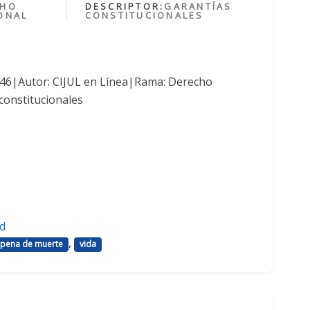
CHO
DESCRIPTOR:
GARANTÍAS
ONAL
CONSTITUCIONALES
1046|Autor: CIJUL en Línea|Rama: Derecho
constitucionales
d
,
pena de muerte
vida