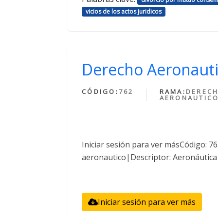
vicios de los actos juridicos
Derecho Aeronaut
CÓDIGO:
762
RAMA:
DEREC
AERONAUTIC
Iniciar sesión para ver másCódigo: 
aeronautico|Descriptor: Aeronáutica
Iniciar sesión para ver más