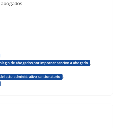
e abogados
d
,
 colegio de abogados por imporner sancion a abogado
,
el acto administrativo sancionatorio