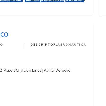
ico
HO
DESCRIPTOR:
AERONÁUTICA
O
762|Autor: CIJUL en Línea|Rama: Derecho