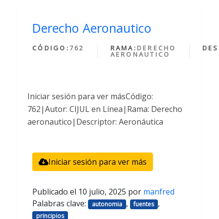
Derecho Aeronautico
CÓDIGO:
762
RAMA:
DERECHO
DES
AERONAUTICO
Iniciar sesión para ver másCódigo:
762|Autor: CIJUL en Línea|Rama: Derecho
aeronautico|Descriptor: Aeronáutica
Iniciar sesión para ver más
Publicado el
10 julio, 2025
por
manfred
Palabras clave:
,
,
autonomia
fuentes
principios