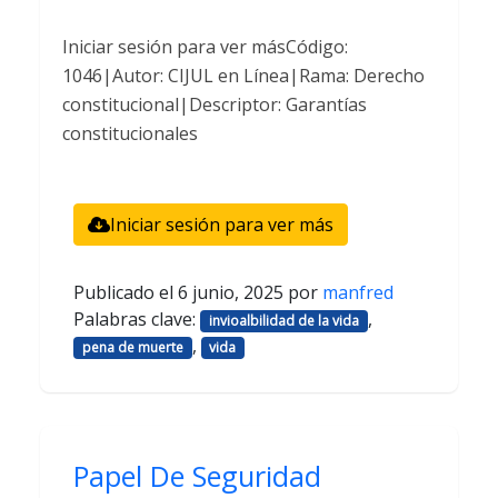
Iniciar sesión para ver másCódigo:
1046|Autor: CIJUL en Línea|Rama: Derecho
constitucional|Descriptor: Garantías
constitucionales
Iniciar sesión para ver más
Publicado el
6 junio, 2025
por
manfred
Palabras clave:
,
invioalbilidad de la vida
,
pena de muerte
vida
Papel De Seguridad