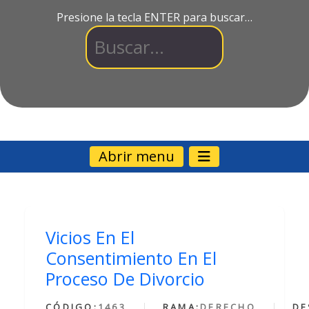
Presione la tecla ENTER para buscar…
Abrir menu
Vicios En El
Consentimiento En El
Proceso De Divorcio
CÓDIGO:
1463
RAMA:
DERECHO
DE