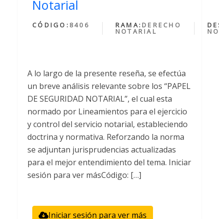
Notarial
CÓDIGO:
8406
RAMA:
DERECHO
DE
NOTARIAL
NO
A lo largo de la presente reseña, se efectúa
un breve análisis relevante sobre los “PAPEL
DE SEGURIDAD NOTARIAL”, el cual esta
normado por Lineamientos para el ejercicio
y control del servicio notarial, estableciendo
doctrina y normativa. Reforzando la norma
se adjuntan jurisprudencias actualizadas
para el mejor entendimiento del tema. Iniciar
sesión para ver másCódigo: […]
Iniciar sesión para ver más