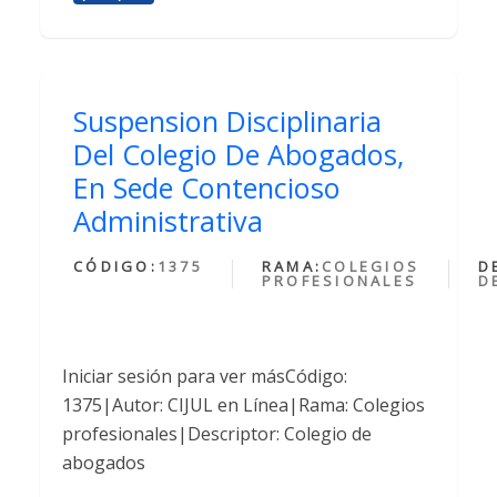
Suspension Disciplinaria
Del Colegio De Abogados,
En Sede Contencioso
Administrativa
CÓDIGO:
1375
RAMA:
COLEGIOS
D
PROFESIONALES
D
Iniciar sesión para ver másCódigo:
1375|Autor: CIJUL en Línea|Rama: Colegios
profesionales|Descriptor: Colegio de
abogados