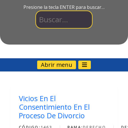
Presione la tecla ENTER para buscar…
Abrir menu
Vicios En El
Consentimiento En El
Proceso De Divorcio
CÓDIGO:
1463
RAMA:
DERECHO
DE