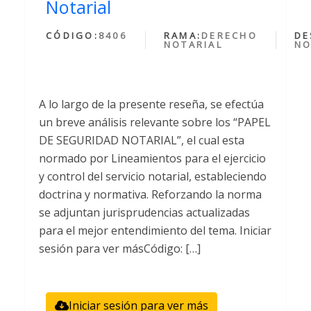
Notarial
CÓDIGO:
8406
RAMA:
DERECHO
DE
NOTARIAL
NO
A lo largo de la presente reseña, se efectúa
un breve análisis relevante sobre los “PAPEL
DE SEGURIDAD NOTARIAL”, el cual esta
normado por Lineamientos para el ejercicio
y control del servicio notarial, estableciendo
doctrina y normativa. Reforzando la norma
se adjuntan jurisprudencias actualizadas
para el mejor entendimiento del tema. Iniciar
sesión para ver másCódigo: […]
Iniciar sesión para ver más