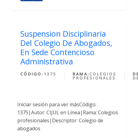
Suspension Disciplinaria
Del Colegio De Abogados,
En Sede Contencioso
Administrativa
CÓDIGO:
1375
RAMA:
COLEGIOS
D
PROFESIONALES
D
Iniciar sesión para ver másCódigo:
1375|Autor: CIJUL en Línea|Rama: Colegios
profesionales|Descriptor: Colegio de
abogados