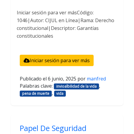
Iniciar sesión para ver másCódigo:
1046|Autor: CIJUL en Línea|Rama: Derecho
constitucional|Descriptor: Garantías
constitucionales
Iniciar sesión para ver más
Publicado el
6 junio, 2025
por
manfred
Palabras clave:
,
invioalbilidad de la vida
,
pena de muerte
vida
Papel De Seguridad