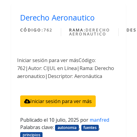
Derecho Aeronautico
CÓDIGO:
762
RAMA:
DERECHO
DES
AERONAUTICO
Iniciar sesión para ver másCódigo:
762|Autor: CIJUL en Línea|Rama: Derecho
aeronautico|Descriptor: Aeronáutica
Iniciar sesión para ver más
Publicado el
10 julio, 2025
por
manfred
Palabras clave:
,
,
autonomia
fuentes
principios