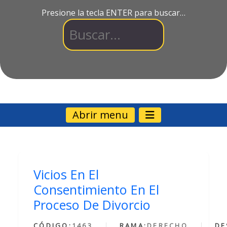
Presione la tecla ENTER para buscar…
Abrir menu
Vicios En El
Consentimiento En El
Proceso De Divorcio
CÓDIGO:
1463
RAMA:
DERECHO
DE