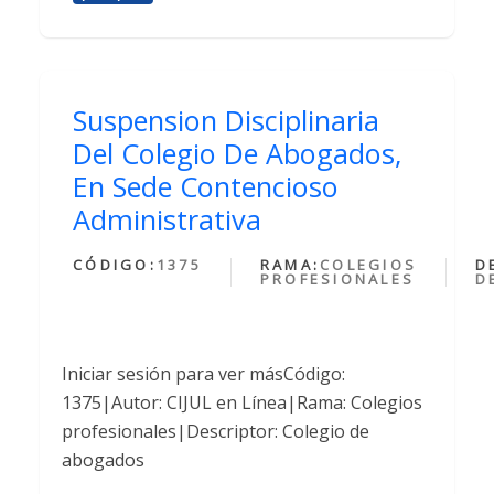
Suspension Disciplinaria
Del Colegio De Abogados,
En Sede Contencioso
Administrativa
CÓDIGO:
1375
RAMA:
COLEGIOS
D
PROFESIONALES
D
Iniciar sesión para ver másCódigo:
1375|Autor: CIJUL en Línea|Rama: Colegios
profesionales|Descriptor: Colegio de
abogados