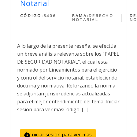
Notarial
CÓDIGO:
8406
RAMA:
DERECHO
DE
NOTARIAL
NO
A lo largo de la presente reseña, se efectúa
un breve análisis relevante sobre los “PAPEL
DE SEGURIDAD NOTARIAL”, el cual esta
normado por Lineamientos para el ejercicio
y control del servicio notarial, estableciendo
doctrina y normativa. Reforzando la norma
se adjuntan jurisprudencias actualizadas
para el mejor entendimiento del tema. Iniciar
sesión para ver másCódigo: […]
Iniciar sesión para ver más