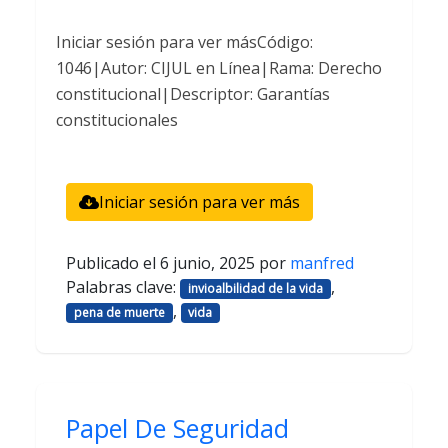
Iniciar sesión para ver másCódigo:
1046|Autor: CIJUL en Línea|Rama: Derecho
constitucional|Descriptor: Garantías
constitucionales
Iniciar sesión para ver más
Publicado el
6 junio, 2025
por
manfred
Palabras clave:
,
invioalbilidad de la vida
,
pena de muerte
vida
Papel De Seguridad