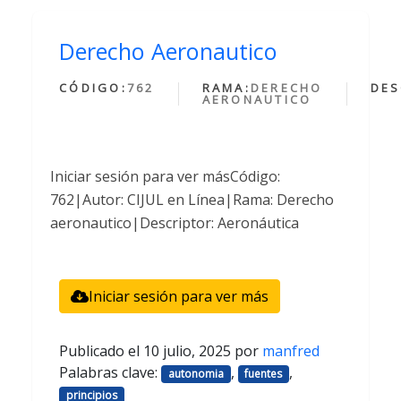
Derecho Aeronautico
CÓDIGO:
762
RAMA:
DERECHO
DES
AERONAUTICO
Iniciar sesión para ver másCódigo:
762|Autor: CIJUL en Línea|Rama: Derecho
aeronautico|Descriptor: Aeronáutica
Iniciar sesión para ver más
Publicado el
10 julio, 2025
por
manfred
Palabras clave:
,
,
autonomia
fuentes
principios