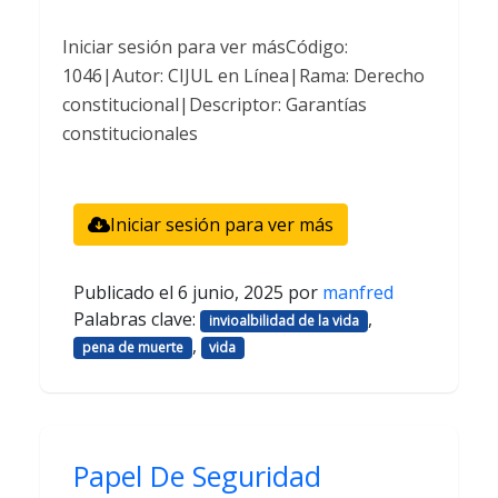
Iniciar sesión para ver másCódigo:
1046|Autor: CIJUL en Línea|Rama: Derecho
constitucional|Descriptor: Garantías
constitucionales
Iniciar sesión para ver más
Publicado el
6 junio, 2025
por
manfred
Palabras clave:
,
invioalbilidad de la vida
,
pena de muerte
vida
Papel De Seguridad