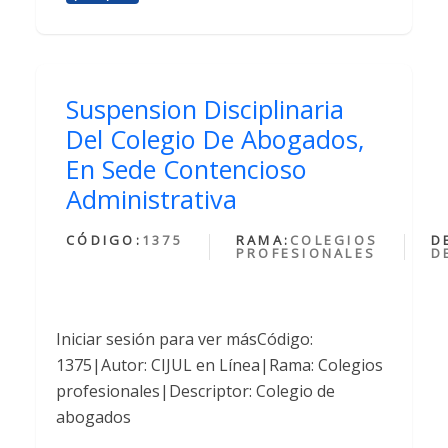
Suspension Disciplinaria
Del Colegio De Abogados,
En Sede Contencioso
Administrativa
CÓDIGO:
1375
RAMA:
COLEGIOS
D
PROFESIONALES
D
Iniciar sesión para ver másCódigo:
1375|Autor: CIJUL en Línea|Rama: Colegios
profesionales|Descriptor: Colegio de
abogados