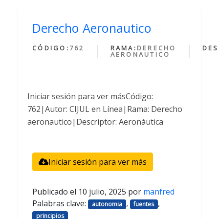
Derecho Aeronautico
CÓDIGO:
762
RAMA:
DERECHO
DES
AERONAUTICO
Iniciar sesión para ver másCódigo:
762|Autor: CIJUL en Línea|Rama: Derecho
aeronautico|Descriptor: Aeronáutica
Iniciar sesión para ver más
Publicado el
10 julio, 2025
por
manfred
Palabras clave:
,
,
autonomia
fuentes
principios