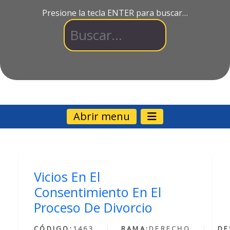
Presione la tecla ENTER para buscar…
Abrir menu
Vicios En El
Consentimiento En El
Proceso De Divorcio
CÓDIGO:
1463
RAMA:
DERECHO
DE