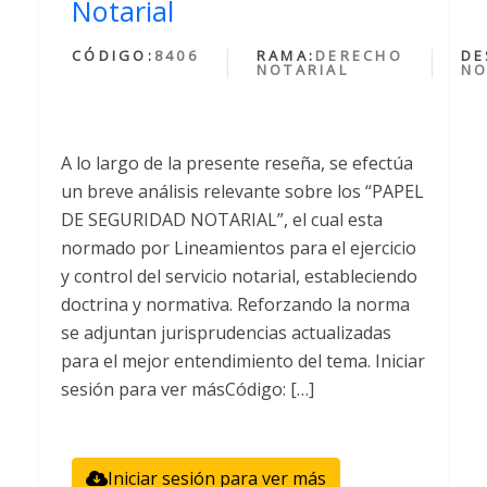
Notarial
CÓDIGO:
8406
RAMA:
DERECHO
DE
NOTARIAL
NO
A lo largo de la presente reseña, se efectúa
un breve análisis relevante sobre los “PAPEL
DE SEGURIDAD NOTARIAL”, el cual esta
normado por Lineamientos para el ejercicio
y control del servicio notarial, estableciendo
doctrina y normativa. Reforzando la norma
se adjuntan jurisprudencias actualizadas
para el mejor entendimiento del tema. Iniciar
sesión para ver másCódigo: […]
Iniciar sesión para ver más