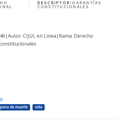
CHO
DESCRIPTOR:
GARANTÍAS
ONAL
CONSTITUCIONALES
1046|Autor: CIJUL en Línea|Rama: Derecho
constitucionales
d
,
pena de muerte
vida