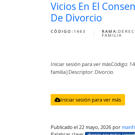
Vicios En El Conse
De Divorcio
CÓDIGO:
1463
RAMA:
DEREC
FAMILIA
Iniciar sesión para ver másCódigo: 
familia|Descriptor: Divorcio
Iniciar sesión para ver más
Publicado el
22 mayo, 2026
por
manf
Palabras clave:
divorcio por mutuo consent