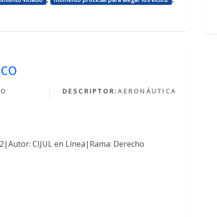
ico
HO
DESCRIPTOR:
AERONÁUTICA
O
762|Autor: CIJUL en Línea|Rama: Derecho