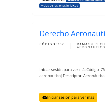
vicios de los actos juridicos
Derecho Aeronaut
CÓDIGO:
762
RAMA:
DEREC
AERONAUTIC
Iniciar sesión para ver másCódigo: 
aeronautico|Descriptor: Aeronáutica
Iniciar sesión para ver más