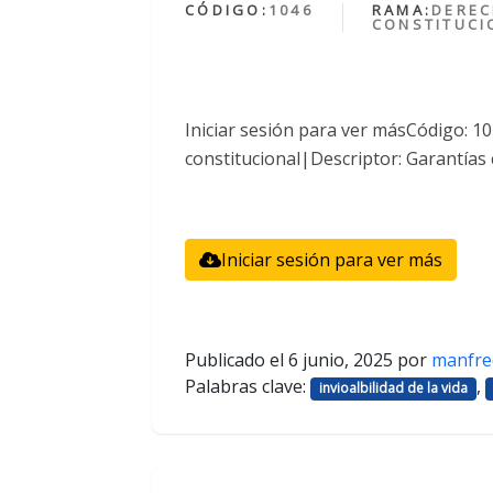
CÓDIGO:
1046
RAMA:
DERE
CONSTITUCI
Iniciar sesión para ver másCódigo: 
constitucional|Descriptor: Garantías 
Iniciar sesión para ver más
Publicado el
6 junio, 2025
por
manfre
Palabras clave:
,
invioalbilidad de la vida