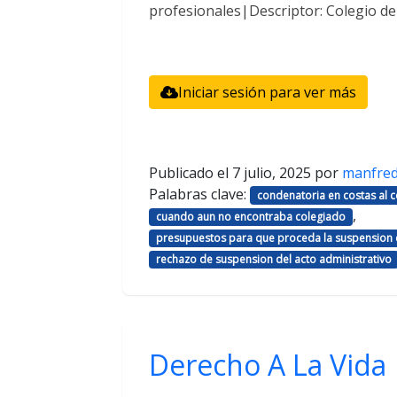
profesionales|Descriptor: Colegio d
Iniciar sesión para ver más
Publicado el
7 julio, 2025
por
manfre
Palabras clave:
condenatoria en costas al
,
cuando aun no encontraba colegiado
presupuestos para que proceda la suspension d
rechazo de suspension del acto administrativo
Derecho A La Vida