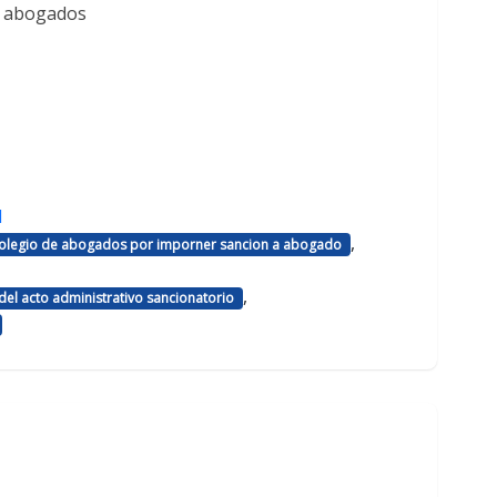
e abogados
d
,
 colegio de abogados por imporner sancion a abogado
,
el acto administrativo sancionatorio