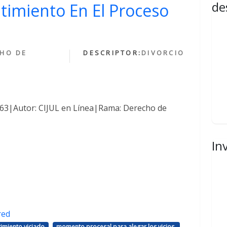
de
ntimiento En El Proceso
HO DE
DESCRIPTOR:
DIVORCIO
1463|Autor: CIJUL en Línea|Rama: Derecho de
In
red
,
,
imiento viciado
momento procesal para alegar los vicios.