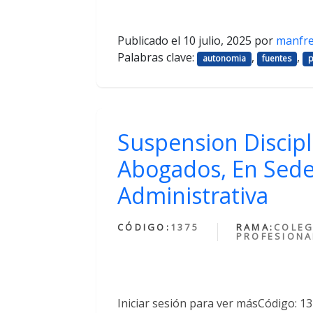
Publicado el
10 julio, 2025
por
manfr
Palabras clave:
,
,
autonomia
fuentes
p
Suspension Discipl
Abogados, En Sede
Administrativa
CÓDIGO:
1375
RAMA:
COLEG
PROFESIONA
Iniciar sesión para ver másCódigo: 1