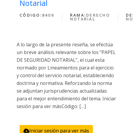
Notarial
CÓDIGO:
8406
RAMA:
DERECHO
DE
NOTARIAL
NO
A lo largo de la presente reseña, se efectúa
un breve análisis relevante sobre los “PAPEL
DE SEGURIDAD NOTARIAL”, el cual esta
normado por Lineamientos para el ejercicio
y control del servicio notarial, estableciendo
doctrina y normativa. Reforzando la norma
se adjuntan jurisprudencias actualizadas
para el mejor entendimiento del tema. Iniciar
sesión para ver másCódigo: […]
Iniciar sesión para ver más