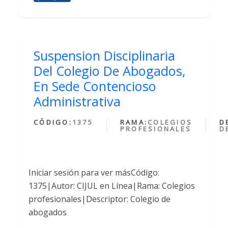
Suspension Disciplinaria
Del Colegio De Abogados,
En Sede Contencioso
Administrativa
CÓDIGO:
1375
RAMA:
COLEGIOS
D
PROFESIONALES
D
Iniciar sesión para ver másCódigo:
1375|Autor: CIJUL en Línea|Rama: Colegios
profesionales|Descriptor: Colegio de
abogados