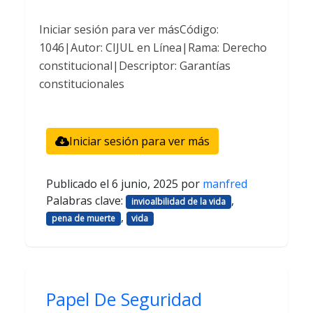
Iniciar sesión para ver másCódigo:
1046|Autor: CIJUL en Línea|Rama: Derecho
constitucional|Descriptor: Garantías
constitucionales
Iniciar sesión para ver más
Publicado el
6 junio, 2025
por
manfred
Palabras clave:
,
invioalbilidad de la vida
,
pena de muerte
vida
Papel De Seguridad