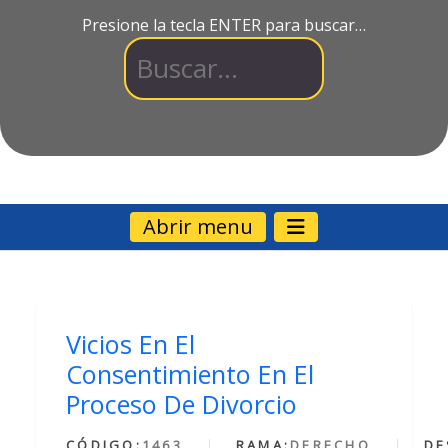
Presione la tecla ENTER para buscar…
Abrir menu
Vicios En El
Consentimiento En El
Proceso De Divorcio
CÓDIGO:
1463
RAMA:
DERECHO
DE