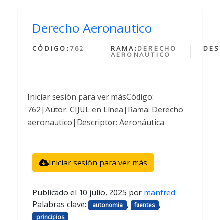
Derecho Aeronautico
CÓDIGO:
762
RAMA:
DERECHO
DES
AERONAUTICO
Iniciar sesión para ver másCódigo:
762|Autor: CIJUL en Línea|Rama: Derecho
aeronautico|Descriptor: Aeronáutica
Iniciar sesión para ver más
Publicado el
10 julio, 2025
por
manfred
Palabras clave:
,
,
autonomia
fuentes
principios