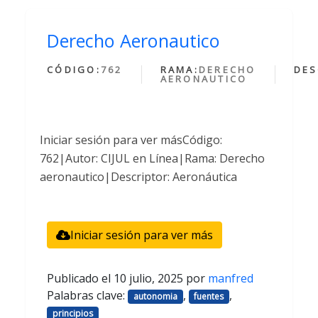
Derecho Aeronautico
CÓDIGO:
762
RAMA:
DERECHO
DES
AERONAUTICO
Iniciar sesión para ver másCódigo:
762|Autor: CIJUL en Línea|Rama: Derecho
aeronautico|Descriptor: Aeronáutica
Iniciar sesión para ver más
Publicado el
10 julio, 2025
por
manfred
Palabras clave:
,
,
autonomia
fuentes
principios