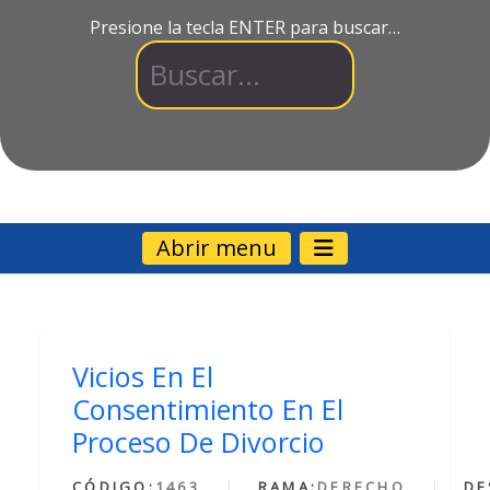
Presione la tecla ENTER para buscar…
Abrir menu
Vicios En El
Consentimiento En El
Proceso De Divorcio
CÓDIGO:
1463
RAMA:
DERECHO
DE