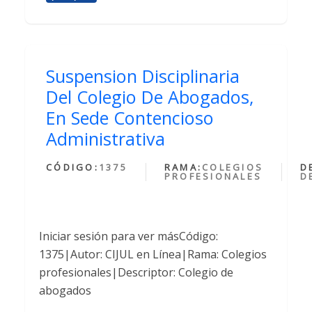
Suspension Disciplinaria
Del Colegio De Abogados,
En Sede Contencioso
Administrativa
CÓDIGO:
1375
RAMA:
COLEGIOS
D
PROFESIONALES
D
Iniciar sesión para ver másCódigo:
1375|Autor: CIJUL en Línea|Rama: Colegios
profesionales|Descriptor: Colegio de
abogados