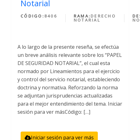
Notarial
CÓDIGO:
8406
RAMA:
DERECHO
DE
NOTARIAL
NO
A lo largo de la presente reseña, se efectúa
un breve análisis relevante sobre los “PAPEL
DE SEGURIDAD NOTARIAL”, el cual esta
normado por Lineamientos para el ejercicio
y control del servicio notarial, estableciendo
doctrina y normativa. Reforzando la norma
se adjuntan jurisprudencias actualizadas
para el mejor entendimiento del tema. Iniciar
sesión para ver másCódigo: […]
Iniciar sesión para ver más