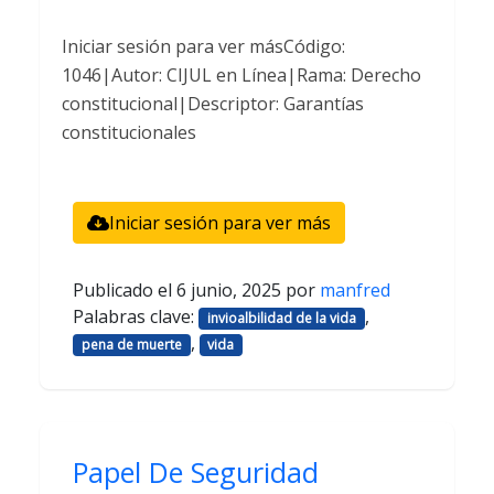
Iniciar sesión para ver másCódigo:
1046|Autor: CIJUL en Línea|Rama: Derecho
constitucional|Descriptor: Garantías
constitucionales
Iniciar sesión para ver más
Publicado el
6 junio, 2025
por
manfred
Palabras clave:
,
invioalbilidad de la vida
,
pena de muerte
vida
Papel De Seguridad