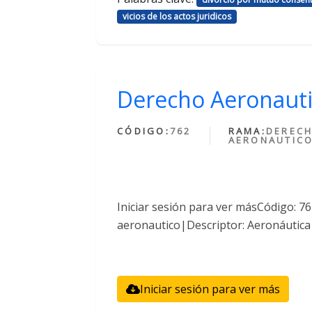
vicios de los actos juridicos
Derecho Aeronaut
CÓDIGO:
762
RAMA:
DEREC
AERONAUTIC
Iniciar sesión para ver másCódigo: 
aeronautico|Descriptor: Aeronáutica
Iniciar sesión para ver más