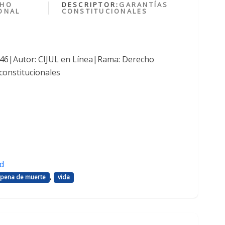
CHO
DESCRIPTOR:
GARANTÍAS
ONAL
CONSTITUCIONALES
1046|Autor: CIJUL en Línea|Rama: Derecho
constitucionales
d
,
pena de muerte
vida