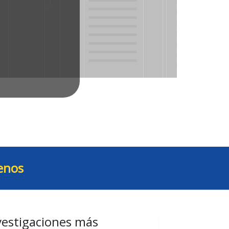
enos
vestigaciones más