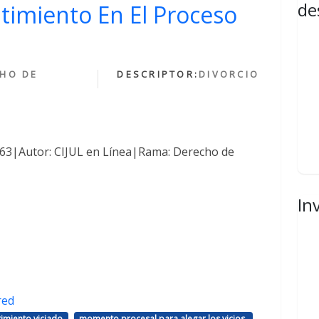
de
ntimiento En El Proceso
HO DE
DESCRIPTOR:
DIVORCIO
1463|Autor: CIJUL en Línea|Rama: Derecho de
In
red
,
,
imiento viciado
momento procesal para alegar los vicios.