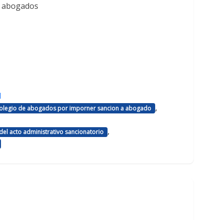
e abogados
d
,
 colegio de abogados por imporner sancion a abogado
,
el acto administrativo sancionatorio