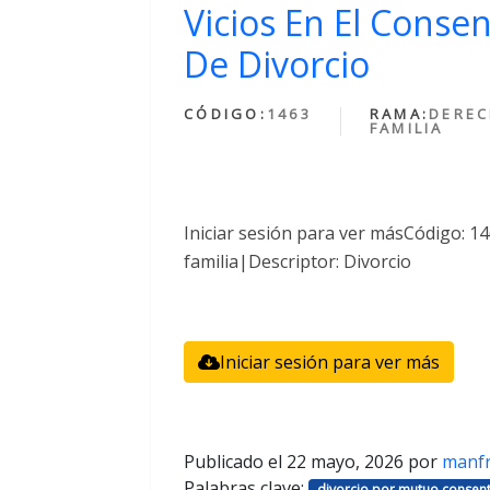
Vicios En El Conse
De Divorcio
CÓDIGO:
1463
RAMA:
DEREC
FAMILIA
Iniciar sesión para ver másCódigo: 
familia|Descriptor: Divorcio
Iniciar sesión para ver más
Publicado el
22 mayo, 2026
por
manf
Palabras clave:
divorcio por mutuo consent