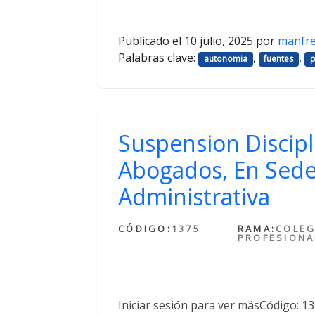
Publicado el
10 julio, 2025
por
manfr
Palabras clave:
,
,
autonomia
fuentes
p
Suspension Discipl
Abogados, En Sede
Administrativa
CÓDIGO:
1375
RAMA:
COLEG
PROFESIONA
Iniciar sesión para ver másCódigo: 1