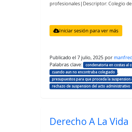
profesionales|Descriptor: Colegio d
Iniciar sesión para ver más
Publicado el
7 julio, 2025
por
manfre
Palabras clave:
condenatoria en costas al
,
cuando aun no encontraba colegiado
presupuestos para que proceda la suspension d
rechazo de suspension del acto administrativo
Derecho A La Vida