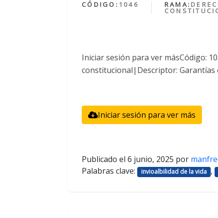
CÓDIGO:
1046
RAMA:
DERE
CONSTITUCI
Iniciar sesión para ver másCódigo: 
constitucional|Descriptor: Garantías 
Iniciar sesión para ver más
Publicado el
6 junio, 2025
por
manfre
Palabras clave:
,
invioalbilidad de la vida