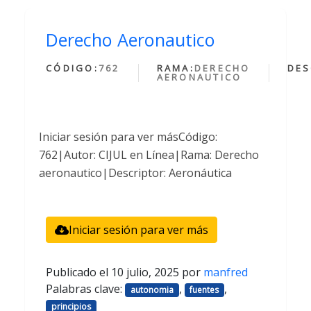
Derecho Aeronautico
CÓDIGO:
762
RAMA:
DERECHO
DES
AERONAUTICO
Iniciar sesión para ver másCódigo:
762|Autor: CIJUL en Línea|Rama: Derecho
aeronautico|Descriptor: Aeronáutica
Iniciar sesión para ver más
Publicado el
10 julio, 2025
por
manfred
Palabras clave:
,
,
autonomia
fuentes
principios