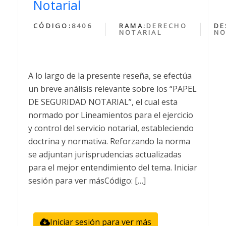
Notarial
CÓDIGO:
8406
RAMA:
DERECHO
DE
NOTARIAL
NO
A lo largo de la presente reseña, se efectúa
un breve análisis relevante sobre los “PAPEL
DE SEGURIDAD NOTARIAL”, el cual esta
normado por Lineamientos para el ejercicio
y control del servicio notarial, estableciendo
doctrina y normativa. Reforzando la norma
se adjuntan jurisprudencias actualizadas
para el mejor entendimiento del tema. Iniciar
sesión para ver másCódigo: […]
Iniciar sesión para ver más