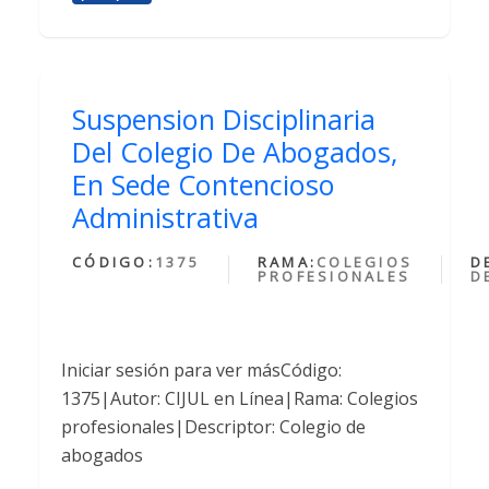
Suspension Disciplinaria
Del Colegio De Abogados,
En Sede Contencioso
Administrativa
CÓDIGO:
1375
RAMA:
COLEGIOS
D
PROFESIONALES
D
Iniciar sesión para ver másCódigo:
1375|Autor: CIJUL en Línea|Rama: Colegios
profesionales|Descriptor: Colegio de
abogados