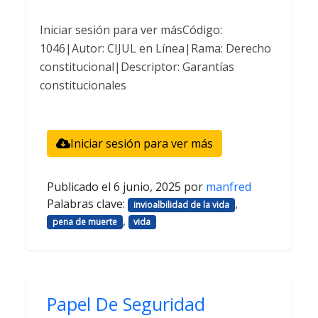
Iniciar sesión para ver másCódigo:
1046|Autor: CIJUL en Línea|Rama: Derecho
constitucional|Descriptor: Garantías
constitucionales
Iniciar sesión para ver más
Publicado el
6 junio, 2025
por
manfred
Palabras clave:
,
invioalbilidad de la vida
,
pena de muerte
vida
Papel De Seguridad