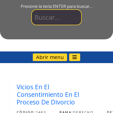
Presione la tecla ENTER para buscar…
Abrir menu
Vicios En El
Consentimiento En El
Proceso De Divorcio
CÓDIGO:
1463
RAMA:
DERECHO
DE