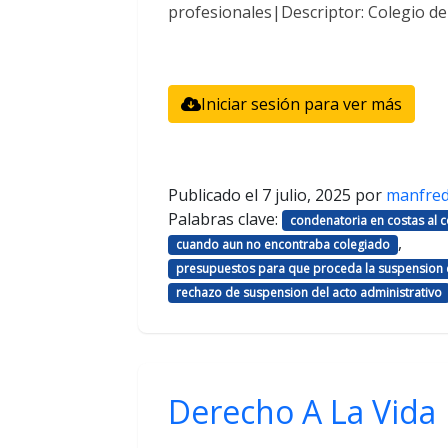
profesionales|Descriptor: Colegio d
Iniciar sesión para ver más
Publicado el
7 julio, 2025
por
manfre
Palabras clave:
condenatoria en costas al
,
cuando aun no encontraba colegiado
presupuestos para que proceda la suspension d
rechazo de suspension del acto administrativo
Derecho A La Vida