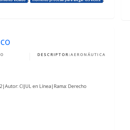
ico
HO
DESCRIPTOR:
AERONÁUTICA
O
762|Autor: CIJUL en Línea|Rama: Derecho