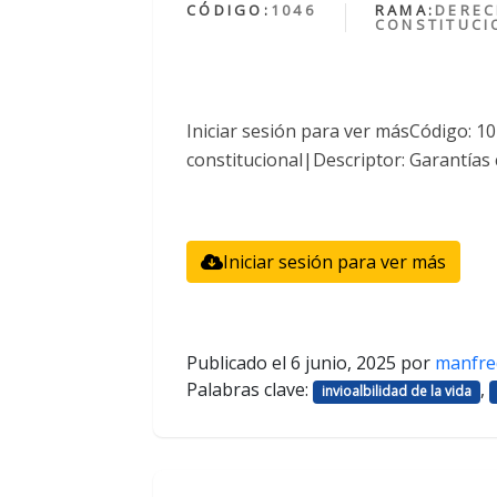
CÓDIGO:
1046
RAMA:
DERE
CONSTITUCI
Iniciar sesión para ver másCódigo: 
constitucional|Descriptor: Garantías 
Iniciar sesión para ver más
Publicado el
6 junio, 2025
por
manfre
Palabras clave:
,
invioalbilidad de la vida