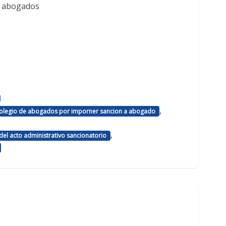
e abogados
d
,
 colegio de abogados por imporner sancion a abogado
,
el acto administrativo sancionatorio