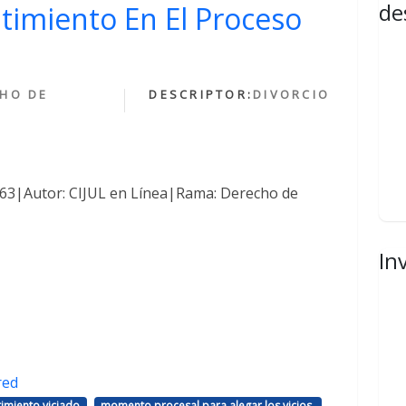
de
ntimiento En El Proceso
HO DE
DESCRIPTOR:
DIVORCIO
1463|Autor: CIJUL en Línea|Rama: Derecho de
In
red
,
,
imiento viciado
momento procesal para alegar los vicios.