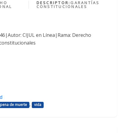
CHO
DESCRIPTOR:
GARANTÍAS
ONAL
CONSTITUCIONALES
1046|Autor: CIJUL en Línea|Rama: Derecho
constitucionales
d
,
pena de muerte
vida