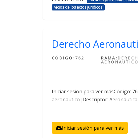
vicios de los actos juridicos
Derecho Aeronaut
CÓDIGO:
762
RAMA:
DEREC
AERONAUTIC
Iniciar sesión para ver másCódigo: 
aeronautico|Descriptor: Aeronáutica
Iniciar sesión para ver más