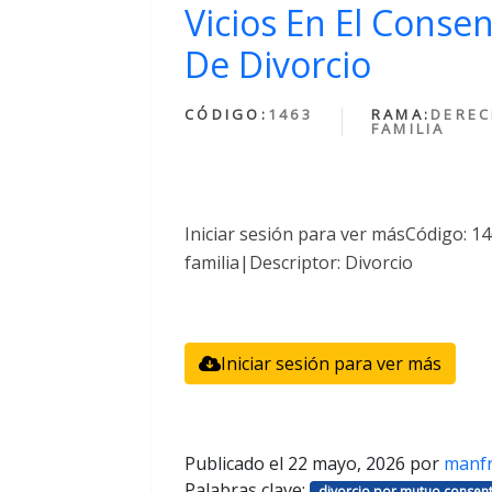
Vicios En El Conse
De Divorcio
CÓDIGO:
1463
RAMA:
DEREC
FAMILIA
Iniciar sesión para ver másCódigo: 
familia|Descriptor: Divorcio
Iniciar sesión para ver más
Publicado el
22 mayo, 2026
por
manf
Palabras clave:
divorcio por mutuo consent