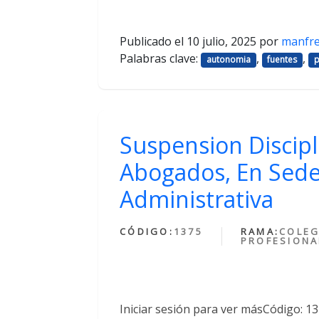
Publicado el
10 julio, 2025
por
manfr
Palabras clave:
,
,
autonomia
fuentes
p
Suspension Discipl
Abogados, En Sede
Administrativa
CÓDIGO:
1375
RAMA:
COLEG
PROFESIONA
Iniciar sesión para ver másCódigo: 1