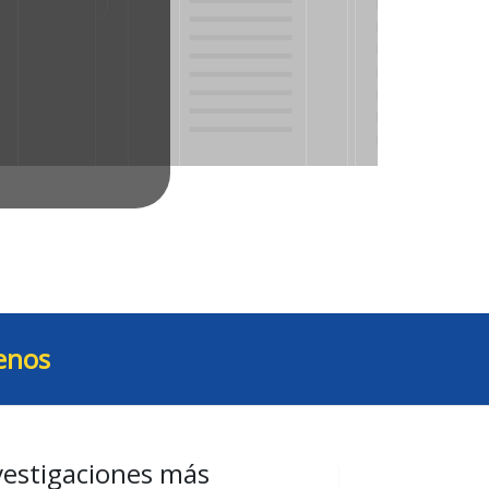
enos
vestigaciones más