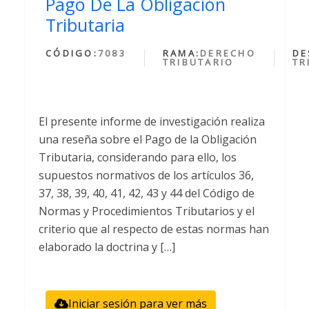
Pago De La Obligación
Tributaria
CÓDIGO:
7083
RAMA:
DERECHO
DE
TRIBUTARIO
TR
El presente informe de investigación realiza
una reseña sobre el Pago de la Obligación
Tributaria, considerando para ello, los
supuestos normativos de los artículos 36,
37, 38, 39, 40, 41, 42, 43 y 44 del Código de
Normas y Procedimientos Tributarios y el
criterio que al respecto de estas normas han
elaborado la doctrina y […]
Iniciar sesión para ver más