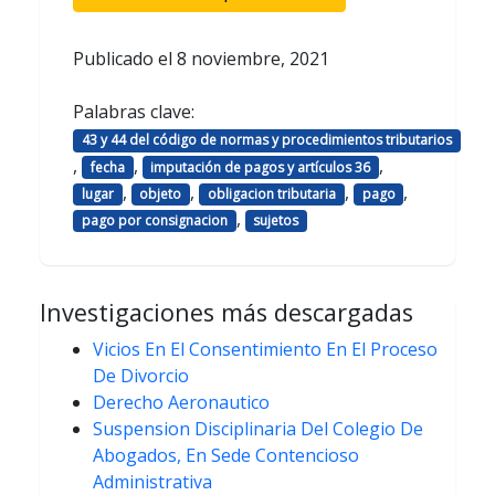
Publicado el
8 noviembre, 2021
Palabras clave:
43 y 44 del código de normas y procedimientos tributarios
,
,
,
fecha
imputación de pagos y artículos 36
,
,
,
,
lugar
objeto
obligacion tributaria
pago
,
pago por consignacion
sujetos
Investigaciones más descargadas
Vicios En El Consentimiento En El Proceso
De Divorcio
Derecho Aeronautico
Suspension Disciplinaria Del Colegio De
Abogados, En Sede Contencioso
Administrativa