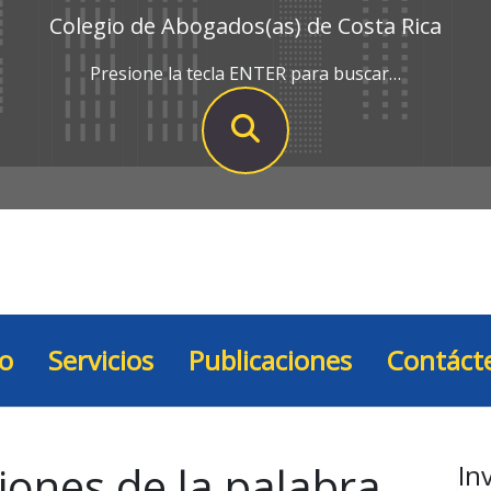
Colegio de Abogados(as) de Costa Rica
Presione la tecla ENTER para buscar…
io
Servicios
Publicaciones
Contáct
iones de la palabra
In