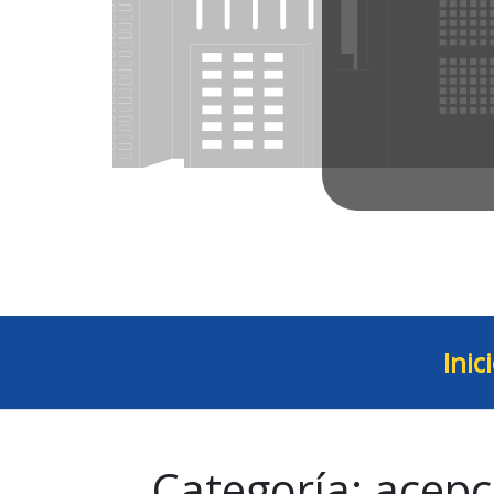
Inic
Categoría:
acepc