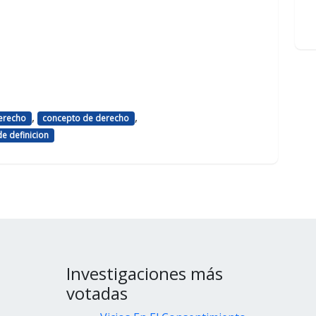
,
,
derecho
concepto de derecho
e definicion
Investigaciones más
votadas