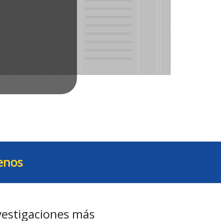
enos
vestigaciones más