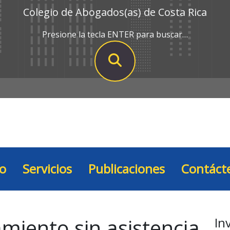
Colegio de Abogados(as) de Costa Rica
Presione la tecla ENTER para buscar…
io
Servicios
Publicaciones
Contáct
amiento sin asistencia
In