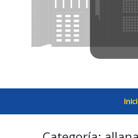
Inic
Categoría:
allan