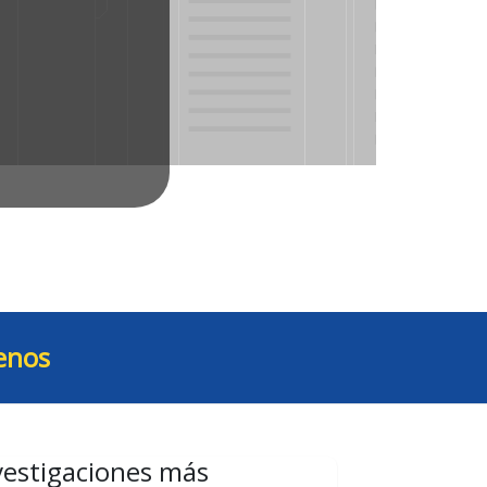
enos
vestigaciones más