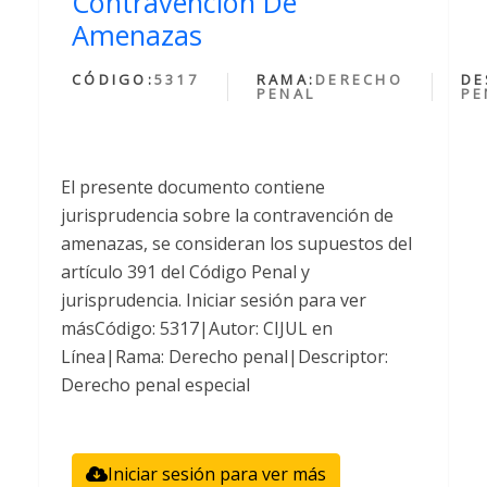
Contravencion De
Amenazas
CÓDIGO:
5317
RAMA:
DERECHO
DE
PENAL
PE
El presente documento contiene
jurisprudencia sobre la contravención de
amenazas, se consideran los supuestos del
artículo 391 del Código Penal y
jurisprudencia. Iniciar sesión para ver
másCódigo: 5317|Autor: CIJUL en
Línea|Rama: Derecho penal|Descriptor:
Derecho penal especial
Iniciar sesión para ver más