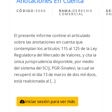
Anotaciones En Cuenta
CÓDIGO:
3300
RAMA:
DERECHO
DE
COMERCIAL
VA
El presente informe contine el artículado
sobre las anotaciones en cuenta que
contemplan los artículos 115 al 125 de la Ley
Reguladora del Mercado de Valores, y cita la
única jurisprudencia disponible, por medio
del sistema del SCIJ, PGR-Sinalevi, la cual se
recuperó el día 13 de marzo de dos mil doce,
está realcionada al […]
Iniciar sesión para ver más