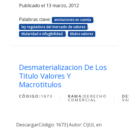
Publicado el
13 marzo, 2012
Palabras clave:
,
anotaciones en cuenta
,
ley reguladora del mercado de valores
,
titularidad e infugibilidad.
titulos valores
Desmaterializacion De Los
Titulo Valores Y
Macrotitulos
CÓDIGO:
1673
RAMA:
DERECHO
DE
COMERCIAL
VA
DescargarCódigo: 1673|Autor: CIJUL en