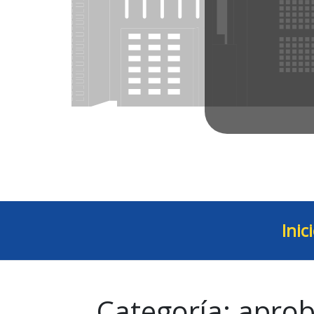
Inic
Categoría:
aprob