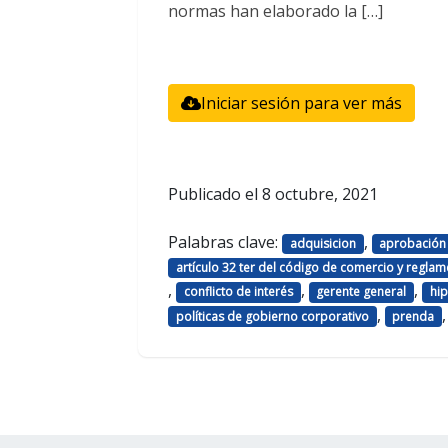
normas han elaborado la […]
Iniciar sesión para ver más
Publicado el
8 octubre, 2021
Palabras clave:
,
adquisicion
aprobación d
artículo 32 ter del código de comercio y reglamen
,
,
,
conflicto de interés
gerente general
hi
,
políticas de gobierno corporativo
prenda