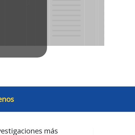
enos
vestigaciones más