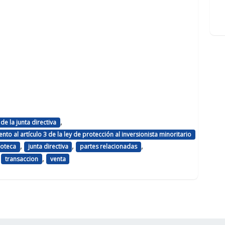
,
e la junta directiva
to al artículo 3 de la ley de protección al inversionista minoritario
,
,
,
poteca
junta directiva
partes relacionadas
,
,
transaccion
venta