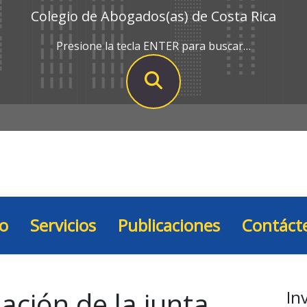
Colegio de Abogados(as) de Costa Rica
Presione la tecla ENTER para buscar…
io
Servicios
Publicaciones
Contáct
ación de la junta
In