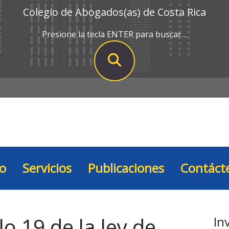
Colegio de Abogados(as) de Costa Rica
Presione la tecla ENTER para buscar…
io
Servicios
Publicaciones
Contáct
lo 19 de la ley de
In