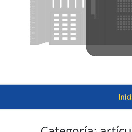
Inic
Categoría:
artícu