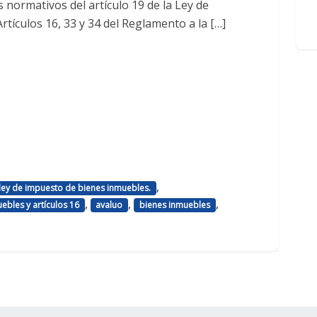
 normativos del artículo 19 de la Ley de
tículos 16, 33 y 34 del Reglamento a la […]
,
 ley de impuesto de bienes inmuebles.
,
,
,
ebles y artículos 16
avaluo
bienes inmuebles