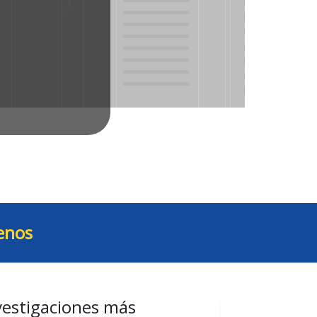
enos
vestigaciones más