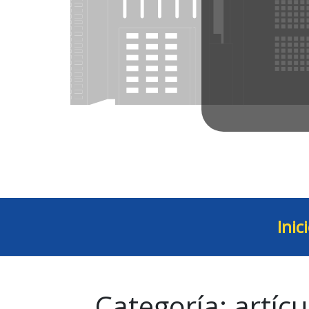
Inic
Categoría:
artícu