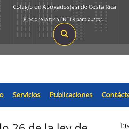
Colegio de Abogados(as) de Costa Rica
Presione la tecla ENTER para buscar…
io
Servicios
Publicaciones
Contáct
lo 26 de la ley de
In