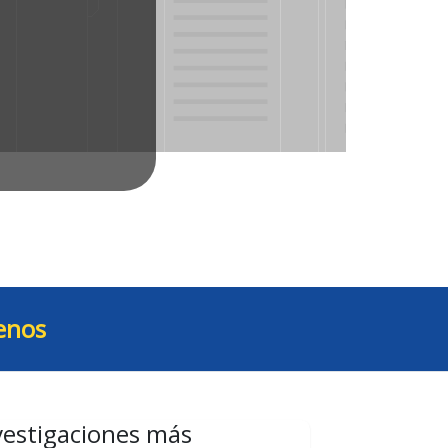
enos
vestigaciones más