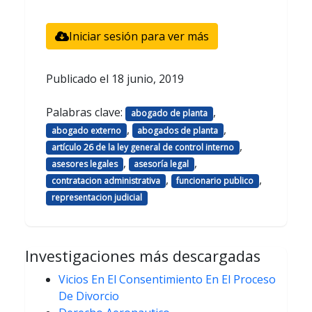
Iniciar sesión para ver más
Publicado el
18 junio, 2019
Palabras clave:
,
abogado de planta
,
,
abogado externo
abogados de planta
,
artículo 26 de la ley general de control interno
,
,
asesores legales
asesoría legal
,
,
contratacion administrativa
funcionario publico
representacion judicial
Investigaciones más descargadas
Vicios En El Consentimiento En El Proceso
De Divorcio