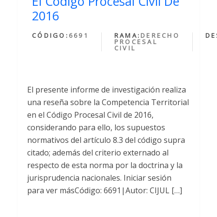
El Código Procesal Civil De
2016
CÓDIGO:
6691
RAMA:
DERECHO
DE
PROCESAL
CIVIL
El presente informe de investigación realiza
una reseña sobre la Competencia Territorial
en el Código Procesal Civil de 2016,
considerando para ello, los supuestos
normativos del artículo 8.3 del código supra
citado; además del criterio externado al
respecto de esta norma por la doctrina y la
jurisprudencia nacionales. Iniciar sesión
para ver másCódigo: 6691|Autor: CIJUL […]