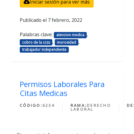
Iniciar sesión para ver más
Publicado el
7 febrero, 2022
Palabras clave:
,
atencion medica
,
,
cobro de la ccss
morosidad
trabajador independiente
Permisos Laborales Para
Citas Medicas
CÓDIGO:
6234
RAMA:
DERECHO
DE
LABORAL