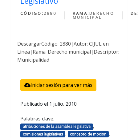
Legislativo
CÓDIGO:
2880
RAMA:
DERECHO
DE
MUNICIPAL
DescargarCódigo: 2880|Autor: CIJUL en
Línea|Rama: Derecho municipal|Descriptor:
Municipalidad
Iniciar sesión para ver más
Publicado el
1 julio, 2010
Palabras clave:
,
atribuciones de la asamblea legislativa
,
,
comisiones legislativas
concepto de mocion