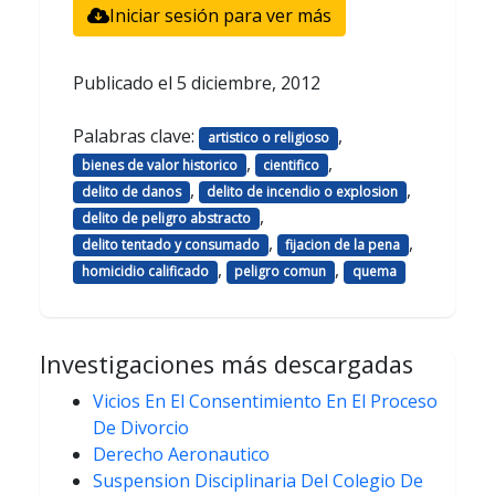
Iniciar sesión para ver más
Publicado el
5 diciembre, 2012
Palabras clave:
,
artistico o religioso
,
,
bienes de valor historico
cientifico
,
,
delito de danos
delito de incendio o explosion
,
delito de peligro abstracto
,
,
delito tentado y consumado
fijacion de la pena
,
,
homicidio calificado
peligro comun
quema
Investigaciones más descargadas
Vicios En El Consentimiento En El Proceso
De Divorcio
Derecho Aeronautico
Suspension Disciplinaria Del Colegio De