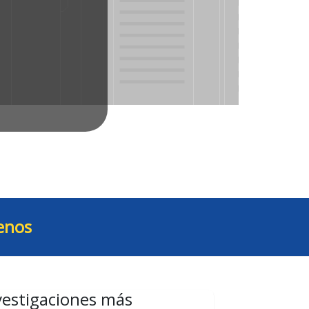
enos
vestigaciones más