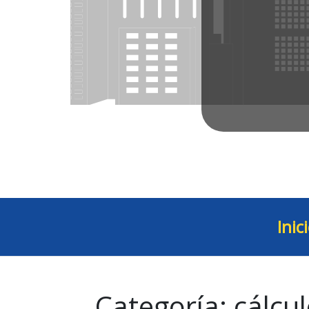
Inic
Categoría:
cálcu