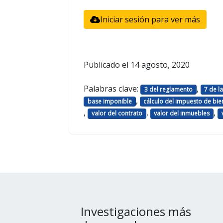
Iniciar sesión para ver más
Publicado el
14 agosto, 2020
Palabras clave:
,
3 del reglamento
7 de l
,
base imponible
cálculo del impuesto de bi
,
,
,
valor del contrato
valor del inmuebles
Investigaciones más