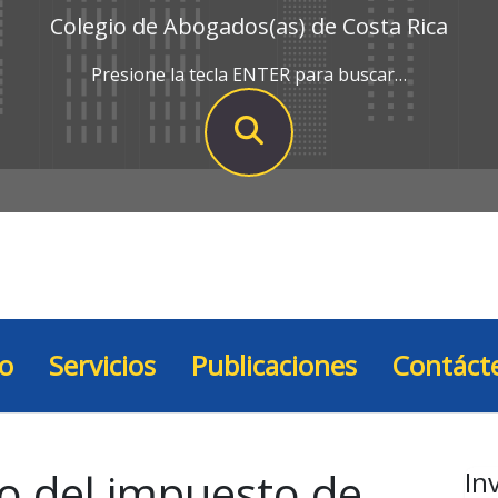
Colegio de Abogados(as) de Costa Rica
Presione la tecla ENTER para buscar…
io
Servicios
Publicaciones
Contáct
lo del impuesto de
In