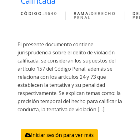
Calificada
CÓDIGO:
4640
RAMA:
DERECHO
DE
PENAL
PE
El presente documento contiene
jurisprudencia sobre el delito de violación
calificada, se consideran los supuestos del
artículo 157 del Código Penal, además se
relaciona con los artículos 24 y 73 que
establecen la tentativa y su penalidad
respectivamente. Se explican temas como: la
precisión temporal del hecho para calificar la
conducta, la tentativa de violación […]
Iniciar sesión para ver más