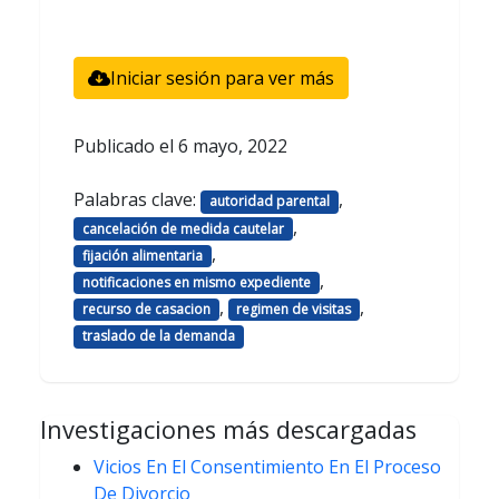
Iniciar sesión para ver más
Publicado el
6 mayo, 2022
Palabras clave:
,
autoridad parental
,
cancelación de medida cautelar
,
fijación alimentaria
,
notificaciones en mismo expediente
,
,
recurso de casacion
regimen de visitas
traslado de la demanda
Investigaciones más descargadas
Vicios En El Consentimiento En El Proceso
De Divorcio