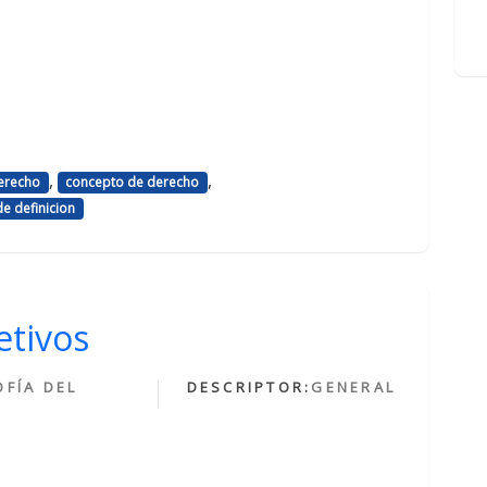
,
,
derecho
concepto de derecho
e definicion
etivos
OFÍA DEL
DESCRIPTOR:
GENERAL