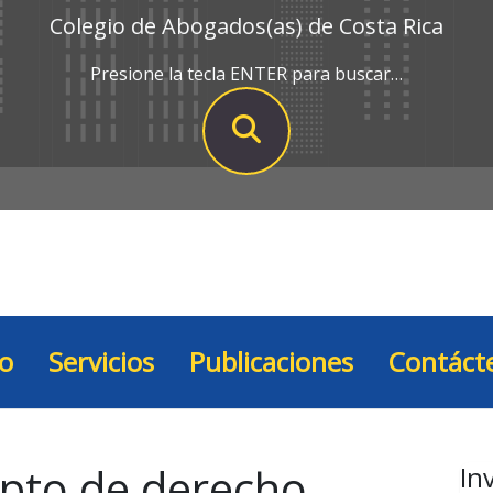
Colegio de Abogados(as) de Costa Rica
Presione la tecla ENTER para buscar…
io
Servicios
Publicaciones
Contáct
pto de derecho
In