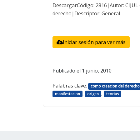
DescargarCódigo: 2816|Autor: CIJUL e
derecho|Descriptor: General
Iniciar sesión para ver más
Publicado el
1 junio, 2010
Palabras clave:
como creacion del derecho
,
,
manifestacion
origen
teorias