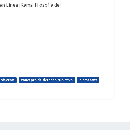
n Línea|Rama: Filosofía del
,
,
,
 objetivo
concepto de derecho subjetivo
elementos