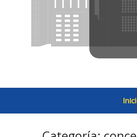
Inic
Categoría:
conce