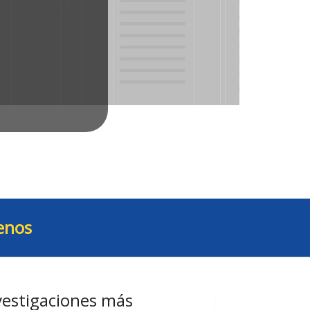
enos
vestigaciones más