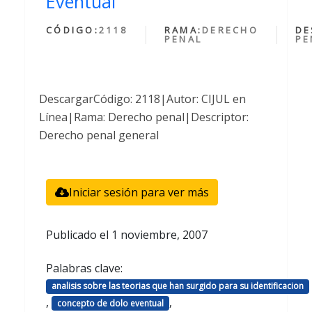
Eventual
CÓDIGO:
2118
RAMA:
DERECHO
DE
PENAL
PE
DescargarCódigo: 2118|Autor: CIJUL en
Línea|Rama: Derecho penal|Descriptor:
Derecho penal general
Iniciar sesión para ver más
Publicado el
1 noviembre, 2007
Palabras clave:
analisis sobre las teorias que han surgido para su identificacion
,
,
concepto de dolo eventual