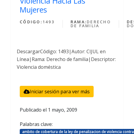
Violencia Hacia Las
Mujeres
CÓDIGO:
1493
RAMA:
DERECHO
DE
DE FAMILIA
DO
DescargarCódigo: 1493|Autor: CIJUL en
Línea|Rama: Derecho de familia|Descriptor:
Violencia doméstica
Iniciar sesión para ver más
Publicado el
1 mayo, 2009
Palabras clave:
ambito de cobertura de la ley de penalizacion de violencia contra