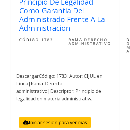
Principio De Legalidad
Como Garantia Del
Administrado Frente A La
Administracion
CÓDIGO:
1783
RAMA:
DERECHO
D
ADMINISTRATIVO
D
M
A
DescargarCódigo: 1783|Autor: CIJUL en
Línea|Rama: Derecho
administrativo|Descriptor: Principio de
legalidad en materia administrativa
Iniciar sesión para ver más