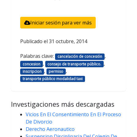
Iniciar sesión para ver más
Publicado el
31 octubre, 2014
Palabras clave:
,
cancelación de concesión
,
,
concesion
consejo de transporte público.
,
,
inscripcion
permiso
transporte público modalidad taxi
Investigaciones más descargadas
Vicios En El Consentimiento En El Proceso
De Divorcio
Derecho Aeronautico
Suspension Disciplinaria Del Colegio De