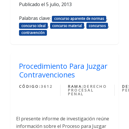
Publicado el
5 julio, 2013
Palabras clave:
,
concurso aparente de normas
,
,
,
concurso ideal
concurso material
concursos
contravención
Procedimiento Para Juzgar
Contravenciones
CÓDIGO:
3612
RAMA:
DERECHO
DE
PROCESAL
PE
PENAL
El presente informe de investigación reúne
información sobre el Proceso para Juzgar