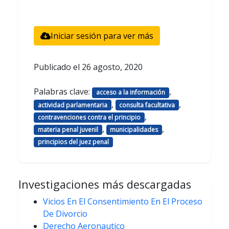
Iniciar sesión para ver más
Publicado el
26 agosto, 2020
Palabras clave:
,
acceso a la información
,
,
actividad parlamentaria
consulta facultativa
,
contravenciones contra el principio
,
,
materia penal juvenil
municipalidades
principios del juez penal
Investigaciones más descargadas
Vicios En El Consentimiento En El Proceso
De Divorcio
Derecho Aeronautico