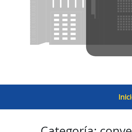
Inic
Categoría:
conve