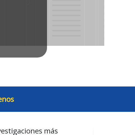
enos
vestigaciones más