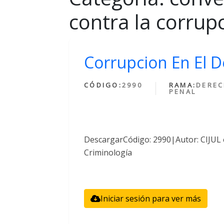
contra la corrup
Corrupcion En El
CÓDIGO:
2990
RAMA:
DERE
PENAL
DescargarCódigo: 2990|Autor: CIJUL
Criminología
Iniciar sesión para ver más