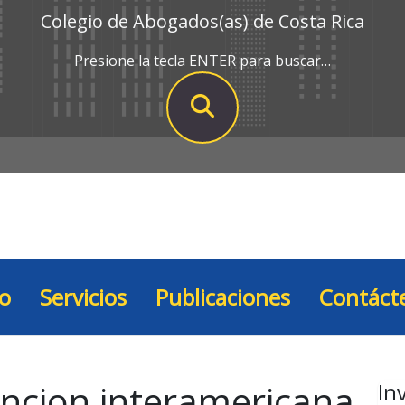
Colegio de Abogados(as) de Costa Rica
Presione la tecla ENTER para buscar…
io
Servicios
Publicaciones
Contáct
ncion interamericana
In