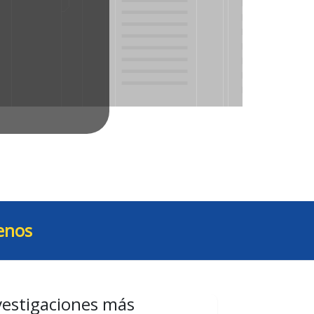
enos
vestigaciones más