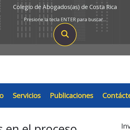
Colegio de Abogados(as) de Costa Rica
Presione la tecla ENTER para buscar…
io
Servicios
Publicaciones
Contáct
s en el proceso
In