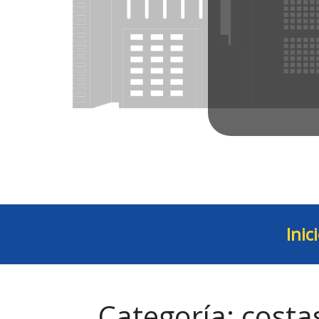
Inic
Categoría:
costa