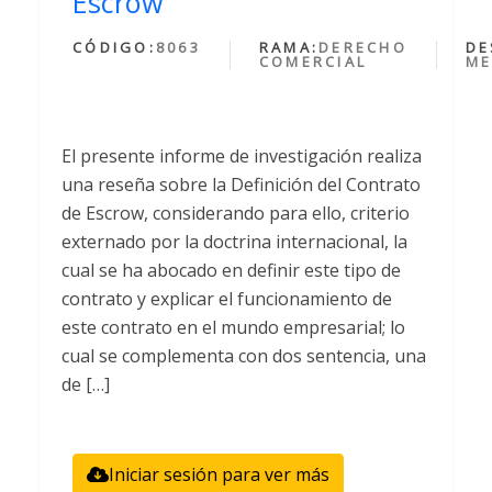
Escrow
CÓDIGO:
8063
RAMA:
DERECHO
DE
COMERCIAL
ME
El presente informe de investigación realiza
una reseña sobre la Definición del Contrato
de Escrow, considerando para ello, criterio
externado por la doctrina internacional, la
cual se ha abocado en definir este tipo de
contrato y explicar el funcionamiento de
este contrato en el mundo empresarial; lo
cual se complementa con dos sentencia, una
de […]
Iniciar sesión para ver más