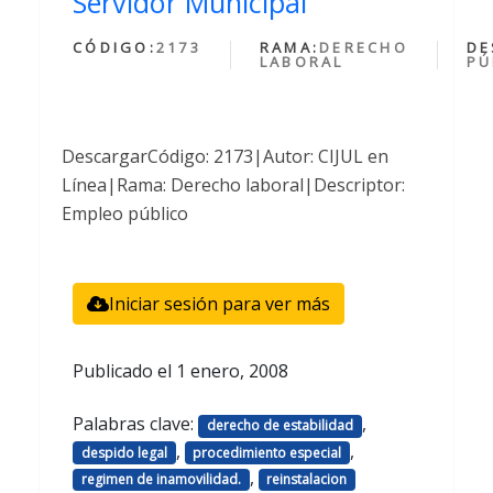
Servidor Municipal
CÓDIGO:
2173
RAMA:
DERECHO
DE
LABORAL
PÚ
DescargarCódigo: 2173|Autor: CIJUL en
Línea|Rama: Derecho laboral|Descriptor:
Empleo público
Iniciar sesión para ver más
Publicado el
1 enero, 2008
Palabras clave:
,
derecho de estabilidad
,
,
despido legal
procedimiento especial
,
regimen de inamovilidad.
reinstalacion