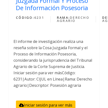
Juzgada Formal Y Proceso
De Información Posesoria
CÓDIGO:
6231
RAMA:
DERECHO
DE
AGRARIO
AG
El informe de investigación realiza una
reseña sobre la Cosa Juzgada Formal y el
Proceso de Información Posesoria,
considerando la jurisprudencia del Tribunal
Agrario de la Corte Suprema de Justicia.
Iniciar sesión para ver másCódigo:
6231|Autor: CIJUL en Línea|Rama: Derecho
agrario|Descriptor: Posesión agraria
Iniciar sesión para ver más