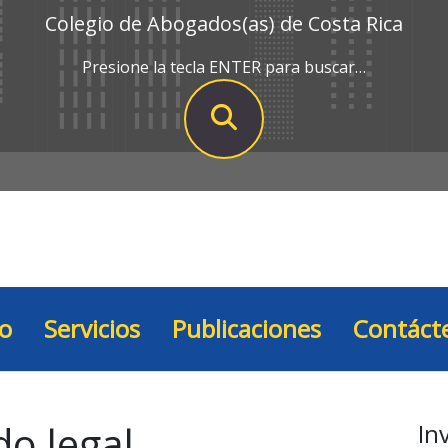
Colegio de Abogados(as) de Costa Rica
Presione la tecla ENTER para buscar…
io
Servicios
Publicaciones
Contáct
do legal
In