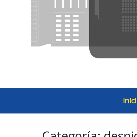
Inic
Categoría:
despi