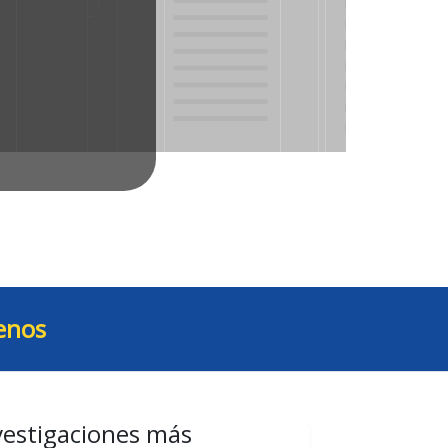
enos
vestigaciones más